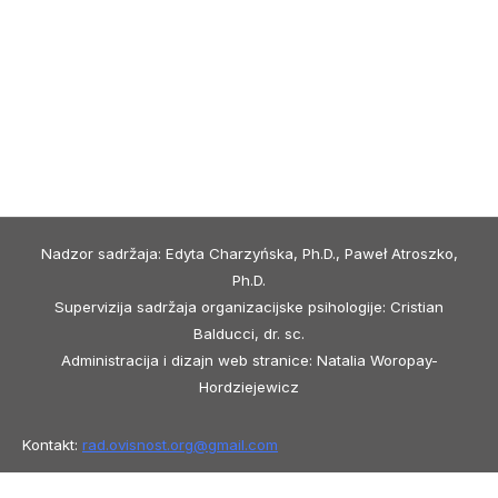
Nadzor sadržaja: Edyta Charzyńska, Ph.D., Paweł Atroszko,
Ph.D.
Supervizija sadržaja organizacijske psihologije: Cristian
Balducci, dr. sc.
Administracija i dizajn web stranice: Natalia Woropay-
Hordziejewicz
Kontakt:
rad.ovisnost.org@
gmail.com
Copyright © 2026 Work Addiction