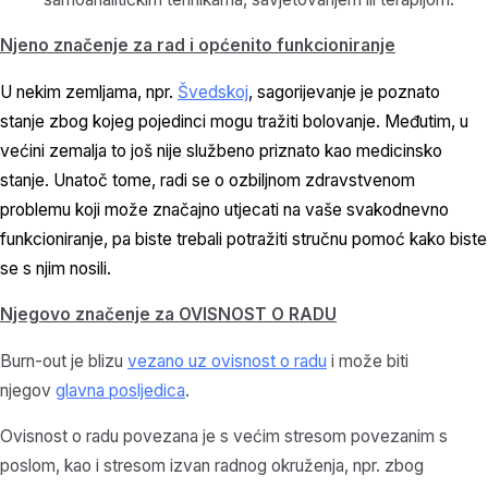
Njeno značenje za rad i općenito funkcioniranje
U nekim zemljama, npr.
Švedskoj
, sagorijevanje je poznato
stanje zbog kojeg pojedinci mogu tražiti bolovanje. Međutim, u
većini zemalja to još nije službeno priznato kao medicinsko
stanje. Unatoč tome, radi se o ozbiljnom zdravstvenom
problemu koji može značajno utjecati na vaše svakodnevno
funkcioniranje, pa biste trebali potražiti stručnu pomoć kako biste
se s njim nosili.
Njegovo značenje za OVISNOST O RADU
Burn-out je blizu
vezano uz ovisnost o radu
i može biti
njegov
glavna posljedica
.
Ovisnost o radu povezana je s većim stresom povezanim s
poslom, kao i stresom izvan radnog okruženja, npr. zbog