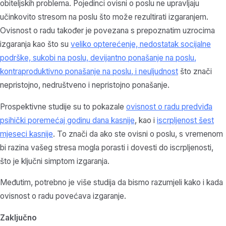
obiteljskih problema. Pojedinci ovisni o poslu ne upravljaju
učinkovito stresom na poslu što može rezultirati izgaranjem.
Ovisnost o radu također je povezana s prepoznatim uzrocima
izgaranja kao što su
veliko opterećenje, nedostatak socijalne
podrške, sukobi na poslu, devijantno ponašanje na poslu
,
kontraproduktivno ponašanje na poslu
, i neuljudnost
što znači
nepristojno, nedruštveno i nepristojno ponašanje.
Prospektivne studije su to pokazale
ovisnost o radu predviđa
psihički poremećaj godinu dana kasnije
, kao i
iscrpljenost šest
mjeseci kasnije
. To znači da ako ste ovisni o poslu, s vremenom
bi razina vašeg stresa mogla porasti i dovesti do iscrpljenosti,
što je ključni simptom izgaranja.
Međutim, potrebno je više studija da bismo razumjeli kako i kada
ovisnost o radu povećava izgaranje.
Zaključno