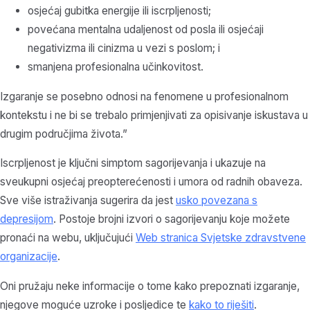
osjećaj gubitka energije ili iscrpljenosti;
povećana mentalna udaljenost od posla ili osjećaji
negativizma ili cinizma u vezi s poslom; i
smanjena profesionalna učinkovitost.
Izgaranje se posebno odnosi na fenomene u profesionalnom
kontekstu i ne bi se trebalo primjenjivati za opisivanje iskustava u
drugim područjima života.”
Iscrpljenost je ključni simptom sagorijevanja i ukazuje na
sveukupni osjećaj preopterećenosti i umora od radnih obaveza.
Sve više istraživanja sugerira da jest
usko povezana s
depresijom
. Postoje brojni izvori o sagorijevanju koje možete
pronaći na webu, uključujući
Web stranica Svjetske zdravstvene
organizacije
.
Oni pružaju neke informacije o tome kako prepoznati izgaranje,
njegove moguće uzroke i posljedice te
kako to riješiti
.