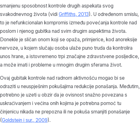
smanjenu sposobnost kontrole drugih aspekata svog
svakodnevnog života (vidi
Griffiths, 2013
). U određenom smislu,
to je nefunkcionalan kompromis između povećanja kontrole nad
poslom i njenog gubitka nad svim drugim aspektima života.
Donekle je sličan onom koji se opaža, primjerice, kod anoreksije
nervoze, u kojem slučaju osoba ulaže puno truda da kontrolira
unos hrane, a istovremeno trpi značajne zdravstvene posljedice,
a može imati i probleme u mnogim drugim sferama život.
Ovaj gubitak kontrole nad radnom aktivnošću mogao bi se
odraziti u neuspješnim pokušajima redukcije ponašanja. Međutim,
potrebno je uzeti u obzir da je ovisnost snažno povezana s
uskraćivanjem i većina onih kojima je potrebna pomoć tu
činjenicu nikada ne prepozna ili ne pokuša smanjiti ponašanje
(
Goldstein i sur., 2009
).