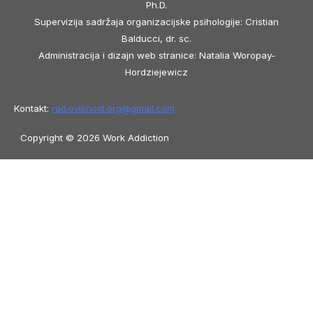
Ph.D.
Supervizija sadržaja organizacijske psihologije: Cristian
Balducci, dr. sc.
Administracija i dizajn web stranice: Natalia Woropay-
Hordziejewicz
Kontakt:
rad.ovisnost.org@
gmail.com
Copyright © 2026 Work Addiction
Hrvatski
Hrvatski
English
Español
Polski
Italiano
Македонски јазик
Français
Slovenščina
Slovenčina
العربية
香港
中文
简体中文
Azərbaycan dili
Čeština
Dansk
Български
Bosanski
Deutsch
Eesti
עִבְרִית
Ελληνικά