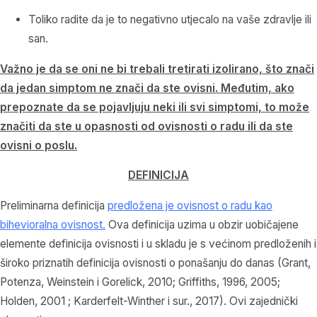
Toliko radite da je to negativno utjecalo na vaše zdravlje ili
san.
Važno je da se oni ne bi trebali tretirati izolirano, što znači
da jedan simptom ne znači da ste ovisni. Međutim, ako
prepoznate da se pojavljuju neki ili svi simptomi, to može
značiti da ste u opasnosti od ovisnosti o radu ili da ste
ovisni o poslu.
DEFINICIJA
Preliminarna definicija
predložena je ovisnost o radu kao
bihevioralna ovisnost.
Ova definicija uzima u obzir uobičajene
elemente definicija ovisnosti i u skladu je s većinom predloženih i
široko priznatih definicija ovisnosti o ponašanju do danas (Grant,
Potenza, Weinstein i Gorelick, 2010; Griffiths, 1996, 2005;
Holden, 2001 ; Karderfelt-Winther i sur., 2017). Ovi zajednički