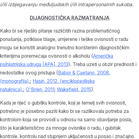
i/ili izbjegavanju međuljudskih i/ili intrapersonalnih sukoba.
DIJAGNOSTIČKA RAZMATRANJA
Kako bi se riješilo pitanje različitih razina problematičnog
ponašanja, potklase blage, umjerene i teške ovisnosti o radu
mogu se koristiti analogno trenutno korištenim dijagnostičkim
kriterijima poremećaja ovisnosti o alkoholu (
Američka
psihijatrijska udruga [APA], 2013
). Treba uzeti u obzir prednosti i
nedostatke ovog pristupa (
Babor & Caetano, 2008.
(monografija).
;
Hasin, 2012. (enciklopedijska
natuknica).
;
O'Brien, 2011
;
Wakefield, 2015
).
Kada je riječ o gubitku kontrole, koji je temelj svih ovisnosti,
potrebno je posebno paziti kako bi se razlikovala potreba za
kontrolom koja se provodi u odnosu na samo obavljanje posla,
što je karakteristično za mnoge ovisnike o radu, i gubitak
kontrole. kontrolu nad stupnjem uključenosti u posao i značajno