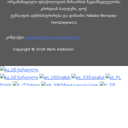
ორგანიზაციული ფსიქოლოგიის შინაარსის ზედამხედველობა:
კრისტიან ბალდუჩი, დოქ.
ვებსაიტის ადმინისტრირება და დიზაინი: Natalia Woropay-
Hordziejewicz
კონტაქტი:
work.addiction.org@
gmail.com
Copyright © 2026 Work Addiction
ქართული
ქართული
English
Español
Polski
Italiano
Македонски јазик
Français
Slovenščina
Slovenčina
العربية
香港中文
简体中文
Azərbaycan dili
Čeština
Dansk
Български
Bosanski
Deutsch
Eesti
עִבְרִית
Ελληνικά
Magyar
Shqip
Lietuvių kalba