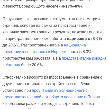
личността сред общото население
(3%–8%
).
Проучвания, използващи инструмент за психометричен
скрининг, основан на рамка за пристрастяване и
клинично закотвен граничен резултат, показват оценки
на пристрастяването към работата
вариращи от 6.6%
до 20.6%
. Разпространението в a
национална
представителна извадка в Норвегия
показа 8.3%
пристрастен към работата, а в a
представителна извадка
в Унгария
беше 20.6%.
Относително високото разпространение в сравнение с
други пристрастяващи разстройства също беше
установено при
проучвания върху национално
представителни проби от общото население в Полша
използвайки различни методи за скрининг. Те бяха