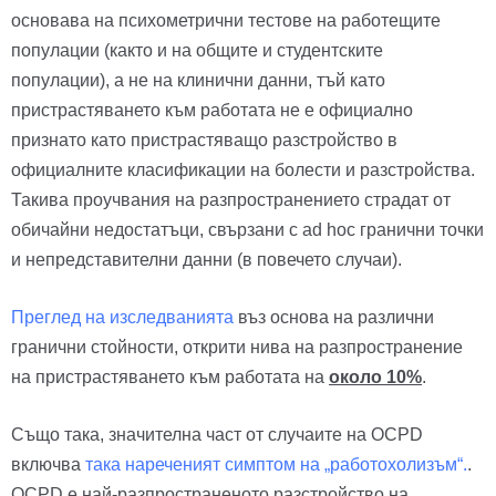
основава на психометрични тестове на работещите
популации (както и на общите и студентските
популации), а не на клинични данни, тъй като
пристрастяването към работата не е официално
признато като пристрастяващо разстройство в
официалните класификации на болести и разстройства.
Такива проучвания на разпространението страдат от
обичайни недостатъци, свързани с ad hoc гранични точки
и непредставителни данни (в повечето случаи).
Преглед на изследванията
въз основа на различни
гранични стойности, открити нива на разпространение
на пристрастяването към работата на
около 10%
.
Също така, значителна част от случаите на OCPD
включва
така нареченият симптом на „работохолизъм“.
.
OCPD е най-разпространеното разстройство на