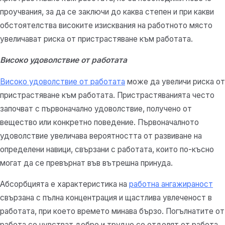
проучвания, за да се заключи до каква степен и при какви
обстоятелства високите изисквания на работното място
увеличават риска от пристрастяване към работата.
Високо удоволствие от работата
Високо удоволствие от работата
може да увеличи риска от
пристрастяване към работата. Пристрастяванията често
започват с първоначално удоволствие, получено от
вещество или конкретно поведение. Първоначалното
удоволствие увеличава вероятността от развиване на
определени навици, свързани с работата, които по-късно
могат да се превърнат във вътрешна принуда.
Абсорбцията е характеристика на
работна ангажираност
свързана с пълна концентрация и щастлива увлеченост в
работата, при което времето минава бързо. Погълнатите от
работа се чувстват добре и трудно се отделят от работа.