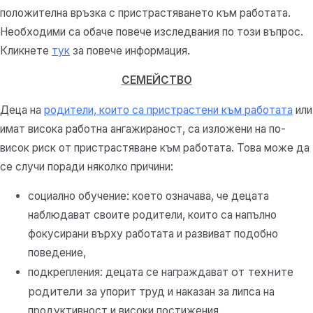
положителна връзка с пристрастяването към работата.
Необходими са обаче повече изследвания по този въпрос.
Кликнете
тук
за повече информация.
СЕМЕЙСТВО
Деца на
родители, които са пристрастени към работата
или
имат висока работна ангажираност, са изложени на по-
висок риск от пристрастяване към работата. Това може да
се случи поради няколко причини:
социално обучение: което означава, че децата
наблюдават своите родители, които са напълно
фокусирани върху работата и развиват подобно
поведение,
от техните
подкрепления: децата се награждават
родители
за упорит труд и наказан за липса на
продуктивност и високи постижения,