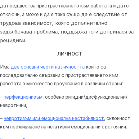
да предшества пристрастяването към работата и да го
също
да е следствие от
отключи, а може и да е така
трудова зависимост, която допълнително
задълбочава проблема, поддържа го и допринася за
рецидиви.
ЛИЧНОСТ
Има
две основни черти на личността
които са
последователно свързани с пристрастяването към
работата в множество проучвания в различни страни:
–
перфекционизъм,
особено ригидни/дисфункционални/
невротични,
–
невротизъм или емоционална нестабилност
, склонност
към преживяване на негативни емоционални състояния.