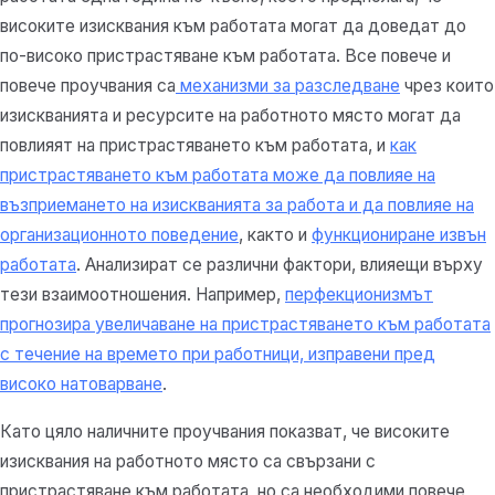
високите изисквания към работата могат да доведат до
по-високо пристрастяване към работата. Все повече и
повече проучвания са
механизми за разследване
чрез които
изискванията и ресурсите на работното място могат да
повлияят на пристрастяването към работата, и
как
пристрастяването към работата може да повлияе на
възприемането на изискванията за работа и да повлияе на
организационното поведение
, както и
функциониране извън
работата
. Анализират се различни фактори, влияещи върху
тези взаимоотношения. Например,
перфекционизмът
прогнозира увеличаване на пристрастяването към работата
с течение на времето при работници, изправени пред
високо натоварване
.
Като цяло наличните проучвания показват, че високите
изисквания на работното място са свързани с
пристрастяване към работата, но са необходими повече