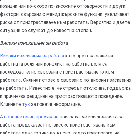
позиции или по-скоро по-високите отговорности и други
фактори, свързани с мениджърските функции, увеличават
риска от пристрастяване към работата. Вероятно и двете
ситуации се случват до известна степен.
Високи изисквания за работа
Високи изисквания за работа
като претоварване на
работната роля или конфликт на работна роля са
последователно свързани с пристрастяването към
работата. Силният стрес е свързан с по-високи изисквания
на работата. Известно е, че стресът отключва, поддържа
и причинява рецидиви на пристрастяващото поведение.
Кликнете
тук
за повече информация.
А
проспективно проучване
показаха, че изискванията за
работа предсказват по-високо пристрастяване към
работата една година по-късно, което предполага, че