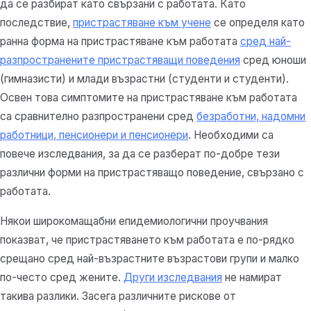
да се разбират като свързани с работата. Като
последствие,
пристрастяване към учене
се определя като
ранна форма на пристрастяване към работата
сред най-
разпространените пристрастяващи поведения
сред юноши
(гимназисти) и млади възрастни (студенти и студенти).
Освен това симптомите на пристрастяване към работата
са сравнително разпространени сред
безработни, надомни
работници, пенсионери и пенсионери
. Необходими са
повече изследвания, за да се разберат по-добре тези
различни форми на пристрастяващо поведение, свързано с
работата.
Някои широкомащабни епидемиологични проучвания
показват, че пристрастяването към работата е по-рядко
срещано сред най-възрастните възрастови групи и малко
по-често сред жените.
Други изследвания
не намират
такива разлики. Засега различните рискове от