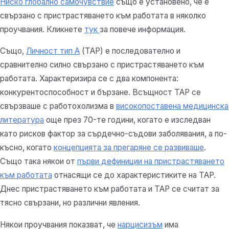
Ниско глобално самочувствие
също е установено, че е
свързано с пристрастяването към работата в няколко
проучвания. Кликнете
тук
за повече информация.
Също,
Личност тип А
(TAP) е последователно и
сравнително силно свързано с пристрастяването към
работата. Характеризира се с два компонента:
конкурентоспособност и бързане. Всъщност TAP се
свързваше с работохолизма в
високопоставена медицинска
литература
още през 70-те години, когато е изследван
като рисков фактор за сърдечно-съдови заболявания, а по-
късно, когато
концепцията за прегаряне се развиваше
.
Също така някои от
първи дефиниции на пристрастяването
към работата
отнасящи се до характеристиките на TAP.
Днес пристрастяването към работата и TAP се считат за
тясно свързани, но различни явления.
Някои проучвания показват, че
нарцисизъм
има