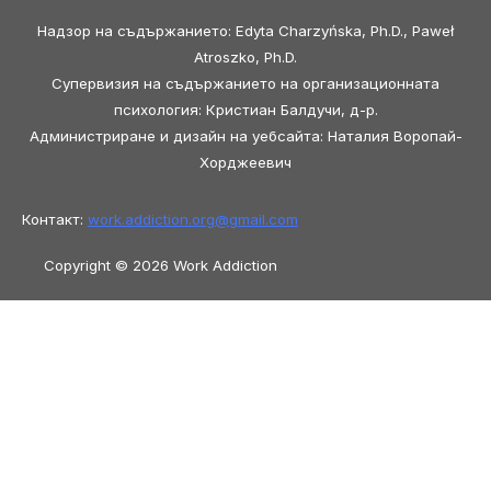
Надзор на съдържанието: Edyta Charzyńska, Ph.D., Paweł
Atroszko, Ph.D.
Супервизия на съдържанието на организационната
психология: Кристиан Балдучи, д-р.
Администриране и дизайн на уебсайта: Наталия Воропай-
Хорджеевич
Контакт:
work.addiction.org@
gmail.com
Copyright © 2026 Work Addiction
Български
Български
English
Español
Polski
Italiano
Македонски јазик
Français
Slovenščina
Slovenčina
العربية
香港中文
简体中文
Azərbaycan dili