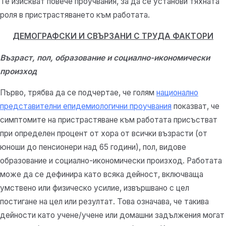
Те изискват повече проучвания, за да се установи тяхната
роля в пристрастяването към работата.
ДЕМОГРАФСКИ И СВЪРЗАНИ С ТРУДА ФАКТОРИ
Възраст, пол, образование и социално-икономически
произход
Първо, трябва да се подчертае, че голям
национално
представителни епидемиологични проучвания
показват, че
симптомите на пристрастяване към работата присъстват
при определен процент от хора от всички възрасти (от
юноши до пенсионери над 65 години), пол, видове
образование и социално-икономически произход. Работата
може да се дефинира като всяка дейност, включваща
умствено или физическо усилие, извършвано с цел
постигане на цел или резултат. Това означава, че такива
дейности като учене/учене или домашни задължения могат