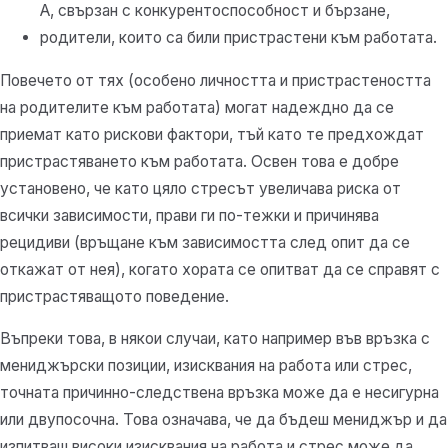
А, свързан с конкурентоспособност и бързане,
родители, които са били пристрастени към работата.
Повечето от тях (особено личността и пристрастеността
на родителите към работата) могат надеждно да се
приемат като рискови фактори, тъй като те предхождат
пристрастяването към работата. Освен това е добре
установено, че като цяло стресът увеличава риска от
всички зависимости, прави ги по-тежки и причинява
рецидиви (връщане към зависимостта след опит да се
откажат от нея), когато хората се опитват да се справят с
пристрастяващото поведение.
Въпреки това, в някои случаи, като например във връзка с
мениджърски позиции, изисквания на работа или стрес,
точната причинно-следствена връзка може да е несигурна
или двупосочна. Това означава, че да бъдеш мениджър и да
изпитваш високи изисквания на работа и стрес може да