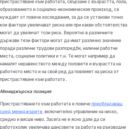
пристрастяване към работата, свързани с възрастта, пола,
образованието и социално-икономическия произход, се
нуждаят от повече изследвания, за да се установи точно
кои фактори увеличават риска или при какви обстоятелства
могат да увеличат този риск. Вероятно в различните
държави тези фактори могат да имат различно значение
поради различни трудови разпоредби, налични работни
места, социални политики и т.н. Те могат например да
намалят неравенството между половете и възрастта на
работното място и на свой ред да повлияят на риска от
пристрастяване към работата .
Мениджърска позиция
Пристрастяването към работата е повече
преобладаващ
сред мениджърите,
включително управление на ниско,
средно и висше ниво. Засега не е ясно дали да си
работохолик увеличава шансовете за работа на ръководни