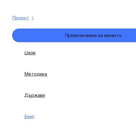
Проект
Превключване на менюто
Цели
Методика
Държави
Екип