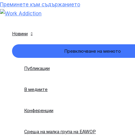
Преминете към съдържанието
Новини
Превключване на менюто
Публикации
В медиите
Конференции
Среща на малка група на EAWOP