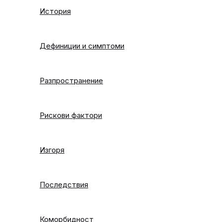
История
Дефиниции и симптоми
Разпространение
Рискови фактори
Изгоря
Последствия
Коморбидност