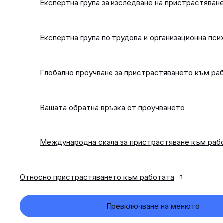
Експертна група за изследване на пристрастяван
Експертна група по трудова и организационна пси
Глобално проучване за пристрастяването към ра
Вашата обратна връзка от проучването
Международна скала за пристрастяване към раб
Относно пристрастяването към работата
Превключване на менюто