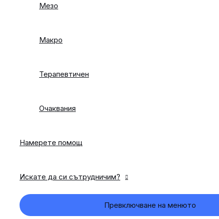
Мезо
Макро
Терапевтичен
Очаквания
Намерете помощ
Искате да си сътрудничим?
Превключване на менюто