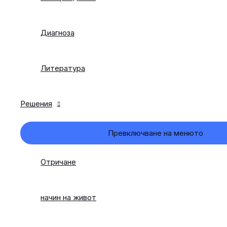
Диагноза
Литература
Решения
Превключване на менюто
Отричане
начин на живот