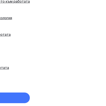
ето към работата
хология
ботата
отата