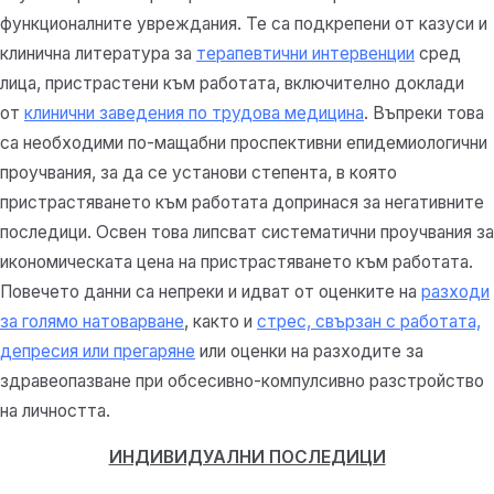
функционалните увреждания. Те са подкрепени от казуси и
клинична литература за
терапевтични интервенции
сред
лица, пристрастени към работата, включително доклади
от
клинични заведения по трудова медицина
. Въпреки това
са необходими по-мащабни проспективни епидемиологични
проучвания, за да се установи степента, в която
пристрастяването към работата допринася за негативните
последици. Освен това липсват систематични проучвания за
икономическата цена на пристрастяването към работата.
Повечето данни са непреки и идват от оценките на
разходи
за голямо натоварване
, както и
стрес, свързан с работата,
депресия или прегаряне
или оценки на разходите за
здравеопазване при обсесивно-компулсивно разстройство
на личността.
ИНДИВИДУАЛНИ ПОСЛЕДИЦИ