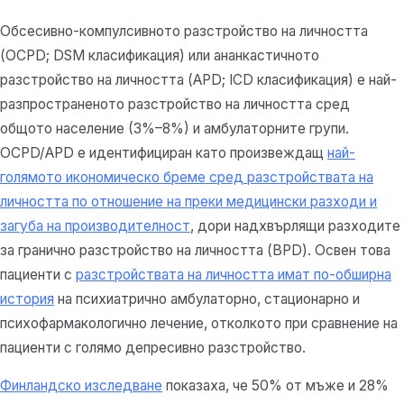
Обсесивно-компулсивното разстройство на личността
(OCPD; DSM класификация) или ананкастичното
разстройство на личността (APD; ICD класификация) е най-
разпространеното разстройство на личността сред
общото население (3%–8%) и амбулаторните групи.
OCPD/APD е идентифициран като произвеждащ
най-
голямото икономическо бреме сред разстройствата на
личността по отношение на преки медицински разходи и
загуба на производителност
, дори надхвърлящи разходите
за гранично разстройство на личността (BPD). Освен това
пациенти с
разстройствата на личността имат по-обширна
история
на психиатрично амбулаторно, стационарно и
психофармакологично лечение, отколкото при сравнение на
пациенти с голямо депресивно разстройство.
Финландско изследване
показаха, че 50% от мъже и 28%