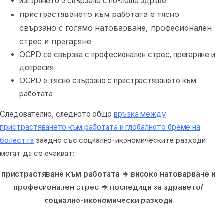
изгарянето е свързано с по-лошо здраве
пристрастяването към работата е тясно
свързано с голямо натоварване, професионален
стрес и прегаряне
OCPD се свързва с професионален стрес, прегаряне и
депресия
OCPD е тясно свързано с пристрастяването към
работата
Следователно, следното общо
връзка между
пристрастяването към работата и глобалното бреме на
болестта
заедно със социално-икономическите разходи
могат да се очакват:
пристрастяване към работата => високо натоварване и
професионален стрес => последици за здравето/
социално-икономически разходи