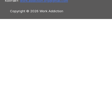
Контакт:
work.addiction.org@
gmail.com
Copyright © 2026 Work Addiction
Български
Български
English
Español
Polski
Italiano
Македонски јазик
Français
Slovenščina
Slovenčina
العربية
香港中文
简体中文
Azərbaycan dili
Čeština
Dansk
Bosanski
Deutsch
Eesti
עִבְרִית
Ελληνικά
Magyar
Shqip
Lietuvių kalba
Tiếng Việt
ไทย
O‘zbekcha
Türkçe
Հայերեն
Română
日本語
Русский
हिन्दी
Latviešu
valoda
ქართული
Српски језик
한국
어
فارسی
Nederlands
Nederlands
(België)
Hrvatski
Svenska
Suomi
Bahasa