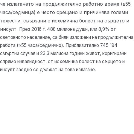
че излагането на продължително работно време (≥55
часа/седмица) е често срещано и причинява големи
тежести, свързани с исхемична болест на сърцето и
инсулт.
През 2016 г. 488 милиона души, или 8,9% от
световното население, са били изложени на продължителна
работа (≥55 часа/седмично). Приблизително 745 194
смъртни случая и 23,3 милиона години живот, коригирани
спрямо инвалидност, от исхемична болест на сърцето и
инсулт заедно се дължат на това излагане.