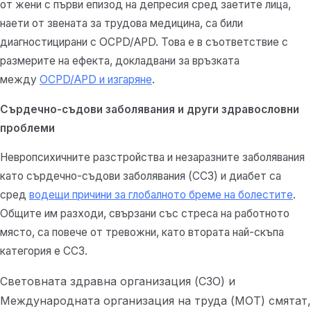
от жени с първи епизод на депресия сред заетите лица,
наети от звената за трудова медицина, са били
диагностицирани с OCPD/APD. Това е в съответствие с
размерите на ефекта, докладвани за връзката
между
OCPD/APD и изгаряне
.
Сърдечно-съдови заболявания и други здравословни
проблеми
Невропсихичните разстройства и незаразните заболявания
като сърдечно-съдови заболявания (ССЗ) и диабет са
сред
водещи причини за глобалното бреме на болестите
.
Общите им разходи, свързани със стреса на работното
място, са повече от тревожни, като втората най-скъпа
категория е ССЗ.
Световната здравна организация (СЗО) и
Международната организация на труда (МОТ) смятат,