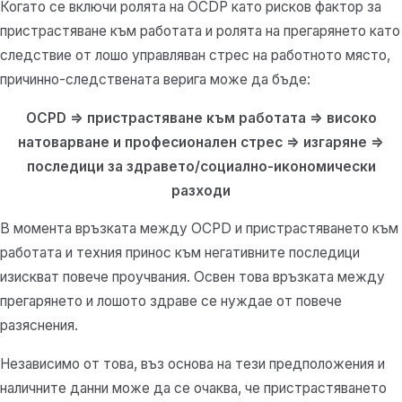
Когато се включи ролята на OCDP като рисков фактор за
пристрастяване към работата и ролята на прегарянето като
следствие от лошо управляван стрес на работното място,
причинно-следствената верига може да бъде:
OCPD => пристрастяване към работата => високо
натоварване и професионален стрес => изгаряне =>
последици за здравето/социално-икономически
разходи
В момента връзката между OCPD и пристрастяването към
работата и техния принос към негативните последици
изискват повече проучвания.
Освен това връзката между
прегарянето и лошото здраве се нуждае от повече
разяснения.
Независимо от това, въз основа на тези предположения и
наличните данни може да се очаква, че пристрастяването