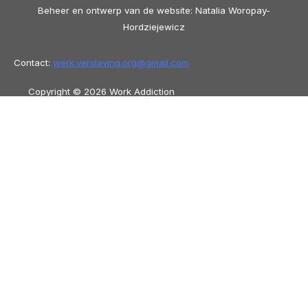
Beheer en ontwerp van de website: Natalia Woropay-
Hordziejewicz
Contact:
werk.verslaving.org@
gmail.com
Copyright © 2026 Work Addiction
Nederlands (België)
Nederlands (België)
English
Español
Polski
Italiano
Македонски јазик
Français
Slovenščina
Slovenčina
العربية
香港中文
简体中文
Azərbaycan dili
Čeština
Dansk
Български
Bosanski
Deutsch
Eesti
עִבְרִית
Ελληνικά
Magyar
Shqip
Lietuvių kalba
Tiếng Việt
ไทย
O‘zbekcha
Türkçe