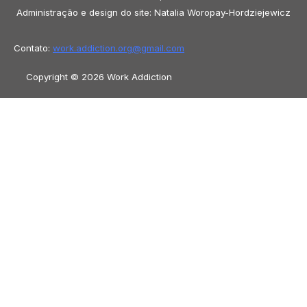
Administração e design do site: Natalia Woropay-Hordziejewicz
Contato:
work.addiction.org@
gmail.com
Copyright © 2026 Work Addiction
Português do Brasil
Português do Brasil
English
Español
Polski
Italiano
Македонски јазик
Français
Slovenščina
Slovenčina
العربية
香港中文
简体中文
Azərbaycan dili
Čeština
Dansk
Български
Bosanski
Deutsch
Eesti
עִבְרִית
Ελληνικά
Magyar
Shqip
Lietuvių kalba
Tiếng Việt
ไทย
O‘zbekcha
Türkçe
Հայերեն
Română
日本語
Русский