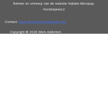
Beheer en ontwerp van de website: Natalia Woropay-
Hordziejewicz
Contact:
werk.verslaving.org@
gmail.com
Copyright © 2026 Work Addiction
Nederlands (België)
Nederlands (België)
English
Español
Polski
Italiano
Македонски јазик
Français
Slovenščina
Slovenčina
العربية
香港中文
简体中文
Azərbaycan dili
Čeština
Dansk
Български
Bosanski
Deutsch
Eesti
עִבְרִית
Ελληνικά
Magyar
Shqip
Lietuvių kalba
Tiếng Việt
ไทย
O‘zbekcha
Türkçe
Հայերեն
Română
日本語
Русский