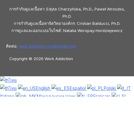
การกำกับดูแลเนื้อหา: Edyta Charzyńska, Ph.D., Paweł Atroszko,
Ph.D.
การกำกับดูแลเนื้อหาจิตวิทยาองค์กร: Cristian Balducci, Ph.D.
การดูแลและออกแบบเว็บไซต์: Natalia Woropay-Hordziejewicz
ติดต่อ:
work.addiction.org@
gmail.com
Copyright © 2026 Work Addiction
ไทย
ไทย
English
Español
Polski
Italiano
Македонски јазик
Français
Slovenščina
Slovenčina
العربية
香港中文
简体中文
Azərbaycan dili
Čeština
Dansk
Български
Bosanski
Deutsch
Eesti
עִבְרִית
Ελληνικά