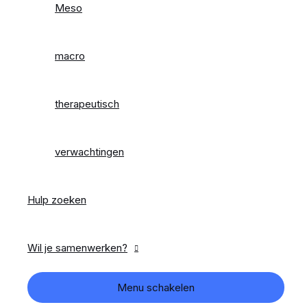
Meso
macro
therapeutisch
verwachtingen
Hulp zoeken
Wil je samenwerken?
Menu schakelen