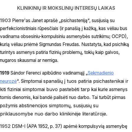
KLINIKINIŲ IR MOKSLINIŲ INTERESŲ LAIKAS
1903
Pierre'as Janet aprašė „psichasteniją“, susijusią su
perfekcionistiniais rūpesčiais (ir panašią į kažką, kas vėliau bus
vadinama obsesiniu-kompulsiniu asmenybės sutrikimu; OCPD),
kurią vėliau priėmė Sigmundas Freudas. Nustatyta, kad psichiką
turintys asmenys patiria fizinių problemų, tokių kaip galvos,
nugaros skausmai ar nemiga.
1919
Sándor
Ferenci apibūdino vadinamąjį „
Sekmadienio
panašių į tuos patiria psichastenikai ir
neurozė
“. Simptomai s
kiti fiziniai simptomai buvo pastebėti tarp
kai kurie asmenys
tomis dienomis, kai bandė pailsėti nuo darbo. Tai turbūt pirmas
abstinencijos simptomų, susijusių su
požymis
priklausomybe nuo darbo
klinikinėje literatūroje.
1952
DSM-I (APA 1952, p. 37) apėmė kompulsyvią asmenybę