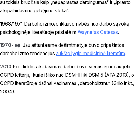
su tokiais bruožais kaip „nepaprastas darbingumas“ ir „įprasto
atsipalaidavimo gebėjimo stoka“.
1968/1971
Darboholizmo/priklausomybės nuo darbo sąvoką
psichologinėje literatūroje pristatė m
Wayne'as Oatesas
.
1970-ieji
Jau aštuntajame dešimtmetyje buvo pripažintos
darboholizmo tendencijos
aukšto lygio medicininė literatūra
.
2013
Per didelis atsidavimas darbui buvo vienas iš nedaugelio
OCPD kriterijų, kurie išliko nuo DSM-III iki DSM 5 (APA 2013), o
OCPD literatūroje dažnai vadinamas „darboholizmu“ (Grilo ir kt.,
2004).