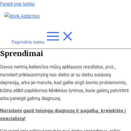
Pereiti prie turinio
Pagrindinis meniu
Sprendimai
Gavus nerimą keliančius mūsų apklausos rezultatus, pvz.,
nurodant priklausomybę nuo darbo ar su darbu susijusią
depresiją, arba jei manote, kad galite sirgti šiomis problemomis,
būtina atlikti papildomus klinikinius tyrimus, kurie galėtų patvirtinti
arba paneigti galimą diagnozę.
Norėdami gauti teisingą diagnozę ir pagalbą, kreipkitės į
specialistą!