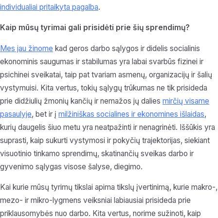
individualiai pritaikyta pagalba
.
Kaip mūsų tyrimai gali prisidėti prie šių sprendimų?
Mes jau žinome
kad geros darbo sąlygos ir didelis socialinis
ekonominis saugumas ir stabilumas yra labai svarbūs fizinei ir
psichinei sveikatai, taip pat tvariam asmenų, organizacijų ir šalių
vystymuisi. Kita vertus, tokių sąlygų trūkumas ne tik prisideda
prie didžiulių žmonių kančių ir nemažos jų dalies
mirčių visame
pasaulyje
, bet ir į
milžiniškas socialines ir ekonomines išlaidas
,
kurių daugelis šiuo metu yra neatpažinti ir nenagrinėti. Iššūkis yra
suprasti, kaip sukurti vystymosi ir pokyčių trajektorijas, siekiant
visuotinio tinkamo sprendimų, skatinančių sveikas darbo ir
gyvenimo sąlygas visose šalyse, diegimo.
Kai kurie mūsų tyrimų tikslai apima tikslų įvertinimą, kurie makro-,
mezo- ir mikro-lygmens veiksniai labiausiai prisideda prie
priklausomybės nuo darbo. Kita vertus, norime sužinoti, kaip