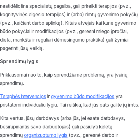
neatidėliotina specialistų pagalba, gali prireikti terapijos (pvz.,
kognityvinės elgesio terapijos) ir (arba) rimtų gyvenimo pokyčių
(pvz., keičiant darbo aplinką). Kitais atvejais kai kurie gyvenimo
būdo pokyčiai ir modifikacijos (pvz., geresni miego įpročiai,
dieta, mankšta ir reguliari dėmesingumo praktika) gali žymiai
pagerinti jūsų veiklą.
Sprendimų lygis
Priklausomai nuo to, kaip sprendžiame problemą, yra įvairių
sprendimų.
Terapinės intervencijos
ir
gyvenimo būdo modifikacijos
yra
pristatomi individualiu lygiu. Tai reiškia, kad jūs pats galite jų imtis.
Kita vertus, jūsų darbdavys (arba jūs, jei esate darbdavys,
besirūpinantis savo darbuotojais) gali pasiūlyti keletą
sprendimų
organizuotumo lygis
(pvz., geresnė darbo ir