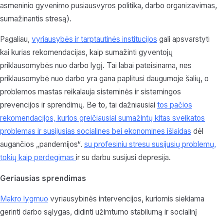
asmeninio gyvenimo pusiausvyros politika, darbo organizavimas,
sumažinantis stresą).
Pagaliau,
vyriausybės ir tarptautinės institucijos
gali apsvarstyti
kai kurias rekomendacijas, kaip sumažinti gyventojų
priklausomybės nuo darbo lygį. Tai labai pateisinama, nes
priklausomybė nuo darbo yra gana paplitusi daugumoje šalių, o
problemos mastas reikalauja sisteminės ir sistemingos
prevencijos ir sprendimų. Be to, tai dažniausiai
tos pačios
rekomendacijos, kurios greičiausiai sumažintų kitas sveikatos
problemas ir susijusias socialines bei ekonomines išlaidas
dėl
augančios „pandemijos“.
su profesiniu stresu susijusių problemų,
tokių kaip perdegimas
ir su darbu susijusi depresija.
Geriausias sprendimas
Makro lygmuo
vyriausybinės intervencijos, kuriomis siekiama
gerinti darbo sąlygas, didinti užimtumo stabilumą ir socialinį