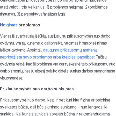
Galvojant apie priklausomybės nuo darbo sprendimus, reikia
atsižvelgti į tris veiksnius:
1) problemos neigimas, 2
) problemos
rimtumas, 3) perspektyva/analizės lygis.
Neigimas
problemos
Vienas iš svarbiausių iššūkių, susijusių su priklausomybės nuo darbo
gydymu, yra tų, kuriems jo gali prireikti, neigimas ir pasipriešinimas
ieškoti gydymo. Apskritai,
dauguma priklausomų asmenų
nepripažįsta savo problemos arba kreipiasi pagalbos
; Tačiau
gydytojai teigė, kad ši problema yra dar ryškesnė tarp priklausomų nuo
darbo žmonių, nes jų elgesį palaiko didelis sunkus darbas pramoninėse
visuomenėse.
Priklausomybės nuo darbo sunkumas
Priklausomybė nuo darbo, kaip ir bet kuri kita fizinė ar psichinė
sveikatos būklė, gali būti skirtingo sunkumo – nuo lengvos iki
sunkios. Kai kuriais sunkiais atvejais būtina ir rekomenduojama