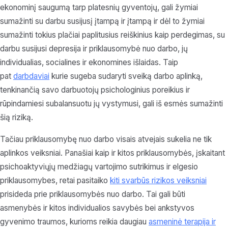
ekonominį saugumą tarp platesnių gyventojų, gali žymiai
sumažinti su darbu susijusį įtampą ir įtampą ir dėl to žymiai
sumažinti tokius plačiai paplitusius reiškinius kaip perdegimas, su
darbu susijusi depresija ir priklausomybė nuo darbo, jų
individualias, socialines ir ekonomines išlaidas. Taip
pat
darbdaviai
kurie sugeba sudaryti sveiką darbo aplinką,
tenkinančią savo darbuotojų psichologinius poreikius ir
rūpindamiesi subalansuotu jų vystymusi, gali iš esmės sumažinti
šią riziką.
Tačiau priklausomybę nuo darbo visais atvejais sukelia ne tik
aplinkos veiksniai. Panašiai kaip ir kitos priklausomybės, įskaitant
psichoaktyviųjų medžiagų vartojimo sutrikimus ir elgesio
priklausomybes, retai pasitaiko
kiti svarbūs rizikos veiksniai
prisideda prie priklausomybės nuo darbo. Tai gali būti
asmenybės ir kitos individualios savybės bei ankstyvos
gyvenimo traumos, kurioms reikia daugiau
asmeninė terapija ir