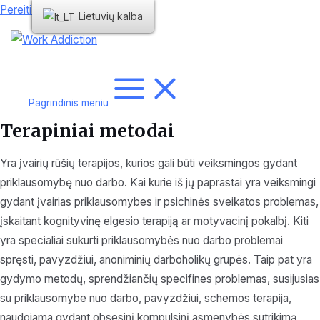
Pereiti prie turinio
Lietuvių kalba
Pagrindinis meniu
Terapiniai metodai
Yra įvairių rūšių terapijos, kurios gali būti veiksmingos gydant
priklausomybę nuo darbo. Kai kurie iš jų paprastai yra veiksmingi
gydant įvairias priklausomybes ir psichinės sveikatos problemas,
įskaitant kognityvinę elgesio terapiją ar motyvacinį pokalbį. Kiti
yra specialiai sukurti priklausomybės nuo darbo problemai
spręsti, pavyzdžiui, anoniminių darboholikų grupės. Taip pat yra
gydymo metodų, sprendžiančių specifines problemas, susijusias
su priklausomybe nuo darbo, pavyzdžiui, schemos terapija,
naudojama gydant obsesinį kompulsinį asmenybės sutrikimą