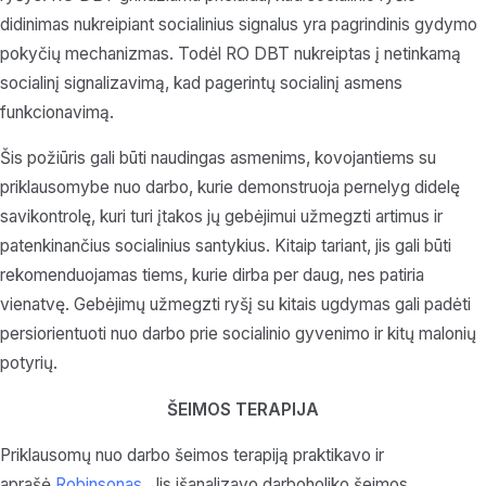
didinimas nukreipiant socialinius signalus yra pagrindinis gydymo
pokyčių mechanizmas. Todėl RO DBT nukreiptas į netinkamą
socialinį signalizavimą, kad pagerintų socialinį asmens
funkcionavimą.
Šis požiūris gali būti naudingas asmenims, kovojantiems su
priklausomybe nuo darbo, kurie demonstruoja pernelyg didelę
savikontrolę, kuri turi įtakos jų gebėjimui užmegzti artimus ir
patenkinančius socialinius santykius. Kitaip tariant, jis gali būti
rekomenduojamas tiems, kurie dirba per daug, nes patiria
vienatvę. Gebėjimų užmegzti ryšį su kitais ugdymas gali padėti
persiorientuoti nuo darbo prie socialinio gyvenimo ir kitų malonių
potyrių.
ŠEIMOS TERAPIJA
Priklausomų nuo darbo šeimos terapiją praktikavo ir
aprašė
Robinsonas
. Jis išanalizavo darboholiko šeimos