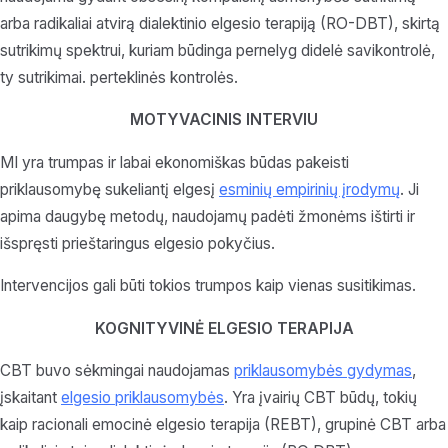
arba radikaliai atvirą dialektinio elgesio terapiją (RO-DBT), skirtą
sutrikimų spektrui, kuriam būdinga pernelyg didelė savikontrolė,
ty sutrikimai. perteklinės kontrolės.
MOTYVACINIS INTERVIU
MI yra trumpas ir labai ekonomiškas būdas pakeisti
priklausomybę sukeliantį elgesį
esminių empirinių įrodymų
. Ji
apima daugybę metodų, naudojamų padėti žmonėms ištirti ir
išspręsti prieštaringus elgesio pokyčius.
Intervencijos gali būti tokios trumpos kaip vienas susitikimas.
KOGNITYVINĖ ELGESIO TERAPIJA
CBT buvo sėkmingai naudojamas
priklausomybės gydymas
,
įskaitant
elgesio priklausomybės
. Yra įvairių CBT būdų, tokių
kaip racionali emocinė elgesio terapija (REBT), grupinė CBT arba