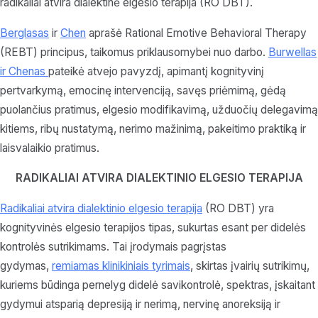
radikaliai atvira dialektinė elgesio terapija (RO DBT).
Berglasas
ir
Chen
aprašė Rational Emotive Behavioral Therapy
(REBT) principus, taikomus priklausomybei nuo darbo.
Burwellas
ir Chenas
pateikė atvejo pavyzdį, apimantį kognityvinį
pertvarkymą, emocinę intervenciją, savęs priėmimą, gėdą
puolančius pratimus, elgesio modifikavimą, užduočių delegavimą
kitiems, ribų nustatymą, nerimo mažinimą, pakeitimo praktiką ir
laisvalaikio pratimus.
RADIKALIAI ATVIRA DIALEKTINIO ELGESIO TERAPIJA
Radikaliai atvira dialektinio elgesio terapija
(RO DBT) yra
kognityvinės elgesio terapijos tipas, sukurtas esant per didelės
kontrolės sutrikimams. Tai įrodymais pagrįstas
gydymas,
remiamas klinikiniais tyrimais
, skirtas įvairių sutrikimų,
kuriems būdinga pernelyg didelė savikontrolė, spektras, įskaitant
gydymui atsparią depresiją ir nerimą, nervinę anoreksiją ir