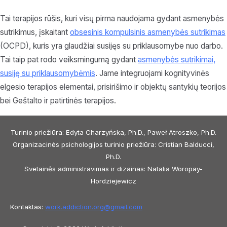
Tai terapijos rūšis, kuri visų pirma naudojama gydant asmenybės
sutrikimus, įskaitant
obsesinis kompulsinis asmenybės sutrikimas
(OCPD), kuris yra glaudžiai susijęs su priklausomybe nuo darbo.
Tai taip pat rodo veiksmingumą gydant
asmenybės sutrikimai,
susiję su priklausomybėmis
. Jame integruojami kognityvinės
elgesio terapijos elementai, prisirišimo ir objektų santykių teorijos
bei Geštalto ir patirtinės terapijos.
Turinio priežiūra: Edyta Charzyńska, Ph.D., Paweł Atroszko, Ph.D.
Organizacinės psichologijos turinio priežiūra: Cristian Balducci,
Ph.D.
Svetainės administravimas ir dizainas: Natalia Woropay-
Hordziejewicz
Kontaktas:
work.addiction.org@
gmail.com