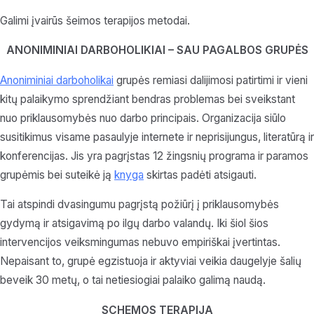
Galimi įvairūs šeimos terapijos metodai.
ANONIMINIAI DARBOHOLIKIAI – SAU PAGALBOS GRUPĖS
Anoniminiai darboholikai
grupės remiasi dalijimosi patirtimi ir vieni
kitų palaikymo sprendžiant bendras problemas bei sveikstant
nuo priklausomybės nuo darbo principais. Organizacija siūlo
susitikimus visame pasaulyje internete ir neprisijungus, literatūrą ir
konferencijas. Jis yra pagrįstas 12 žingsnių programa ir paramos
grupėmis bei suteikė ją
knyga
skirtas padėti atsigauti.
Tai atspindi dvasingumu pagrįstą požiūrį į priklausomybės
gydymą ir atsigavimą po ilgų darbo valandų. Iki šiol šios
intervencijos veiksmingumas nebuvo empiriškai įvertintas.
Nepaisant to, grupė egzistuoja ir aktyviai veikia daugelyje šalių
beveik 30 metų, o tai netiesiogiai palaiko galimą naudą.
SCHEMOS TERAPIJA