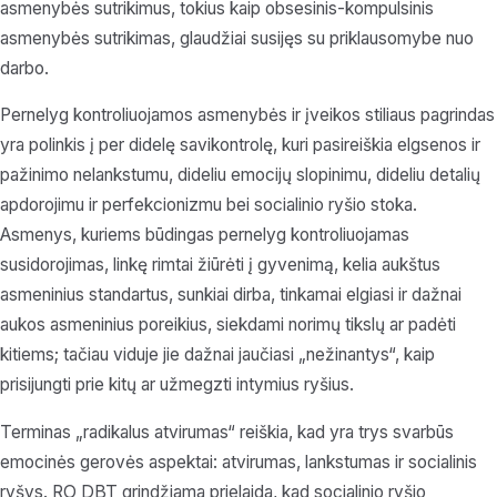
asmenybės sutrikimus, tokius kaip obsesinis-kompulsinis
asmenybės sutrikimas, glaudžiai susijęs su priklausomybe nuo
darbo.
Pernelyg kontroliuojamos asmenybės ir įveikos stiliaus pagrindas
yra polinkis į per didelę savikontrolę, kuri pasireiškia elgsenos ir
pažinimo nelankstumu, dideliu emocijų slopinimu, dideliu detalių
apdorojimu ir perfekcionizmu bei socialinio ryšio stoka.
Asmenys, kuriems būdingas pernelyg kontroliuojamas
susidorojimas, linkę rimtai žiūrėti į gyvenimą, kelia aukštus
asmeninius standartus, sunkiai dirba, tinkamai elgiasi ir dažnai
aukos asmeninius poreikius, siekdami norimų tikslų ar padėti
kitiems; tačiau viduje jie dažnai jaučiasi „nežinantys“, kaip
prisijungti prie kitų ar užmegzti intymius ryšius.
Terminas „radikalus atvirumas“ reiškia, kad yra trys svarbūs
emocinės gerovės aspektai: atvirumas, lankstumas ir socialinis
ryšys. RO DBT grindžiama prielaida, kad socialinio ryšio