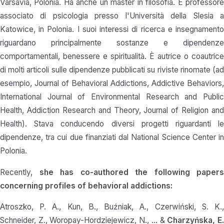
Varsavia, Polonia. Ha anche un master in filosofia. È professore
associato di psicologia presso l'Università della Slesia a
Katowice, in Polonia. I suoi interessi di ricerca e insegnamento
riguardano principalmente sostanze e dipendenze
comportamentali, benessere e spiritualità. È autrice o coautrice
di molti articoli sulle dipendenze pubblicati su riviste rinomate (ad
esempio, Journal of Behavioral Addictions, Addictive Behaviors,
International Journal of Environmental Research and Public
Health, Addiction Research and Theory, Journal of Religion and
Health). Stava conducendo diversi progetti riguardanti le
dipendenze, tra cui due finanziati dal National Science Center in
Polonia.
Recently,
she has co-authored the following papers
concerning profiles of behavioral addictions:
Atroszko, P. A., Kun, B., Buźniak, A., Czerwiński, S. K.,
Schneider, Z., Woropay-Hordziejewicz, N., … &
Charzyńska, E