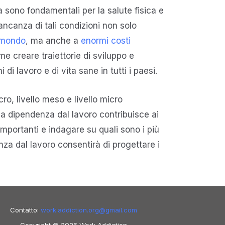
 sono fondamentali per la salute fisica e
mancanza di tali condizioni non solo
l mondo
, ma anche a
enormi costi
me creare traiettorie di sviluppo e
 lavoro e di vita sane in tutti i paesi.
cro, livello meso e livello micro
a dipendenza dal lavoro contribuisce ai
 importanti e indagare su quali sono i più
za dal lavoro consentirà di progettare i
Contatto:
work.addiction.org@
gmail.com
Copyright © 2026 Work Addiction