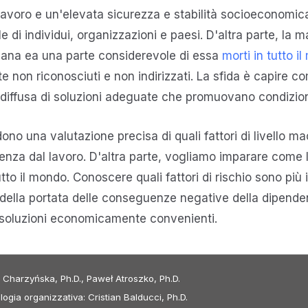
avoro e un'elevata sicurezza e stabilità socioeconomica
 di individui, organizzazioni e paesi. D'altra parte, la 
ana ea una parte considerevole di essa
morti in tutto i
te non riconosciuti e non indirizzati. La sfida è capire co
iffusa di soluzioni adeguate che promuovano condizioni di
udono una valutazione precisa di quali fattori di livello ma
nza dal lavoro. D'altra parte, vogliamo imparare come l
tutto il mondo. Conoscere quali fattori di rischio sono più
 della portata delle conseguenze negative della dipenden
e soluzioni economicamente convenienti.
a Charzyńska, Ph.D., Paweł Atroszko, Ph.D.
logia organizzativa: Cristian Balducci, Ph.D.