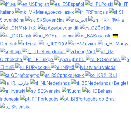
ไทย
English
Español
Polski
Italiano
Македонски јазик
Français
Slovenščina
Slovenčina
العربية
香港中文
简体中文
Azərbaycan dili
Čeština
Dansk
Български
Bosanski
Deutsch
Eesti
עִבְרִית
Ελληνικά
Magyar
Shqip
Lietuvių kalba
Tiếng Việt
O‘zbekcha
Türkçe
Հայերեն
Română
日本語
Русский
हिन्दी
Latviešu valoda
ქართული
Српски језик
한국어
فارسی
Nederlands
Nederlands (België)
Hrvatski
Svenska
Suomi
Bahasa
Indonesia
Português
Português do Brasil
Íslenska