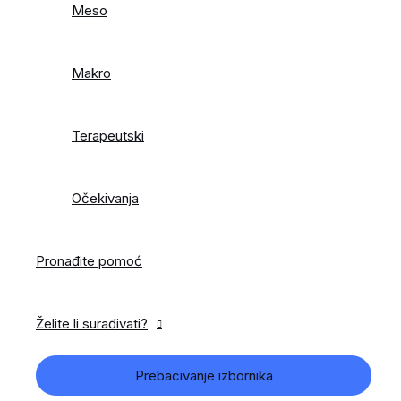
Meso
Makro
Terapeutski
Očekivanja
Pronađite pomoć
Želite li surađivati?
Prebacivanje izbornika