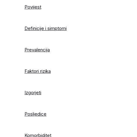
Povijest
Definicije i simptomi
Prevalencija
Faktori rizika
Izgorjeti
Posljedice
Komorbiditet