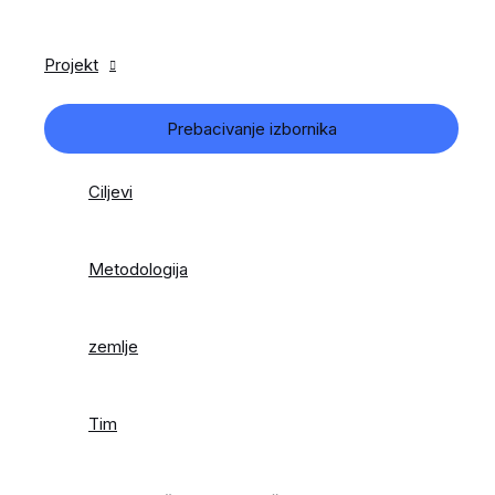
Projekt
Prebacivanje izbornika
Ciljevi
Metodologija
zemlje
Tim