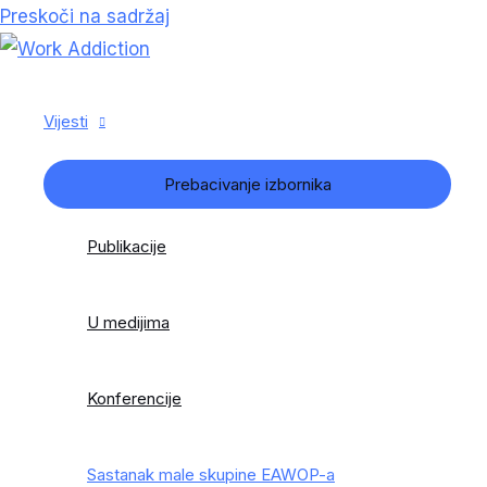
Preskoči na sadržaj
Vijesti
Prebacivanje izbornika
Publikacije
U medijima
Konferencije
Sastanak male skupine EAWOP-a