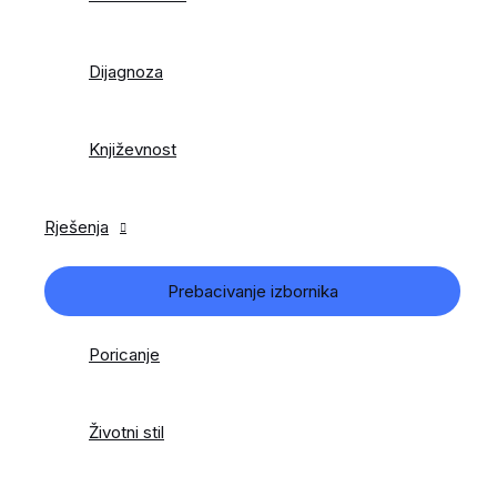
Dijagnoza
Književnost
Rješenja
Prebacivanje izbornika
Poricanje
Životni stil