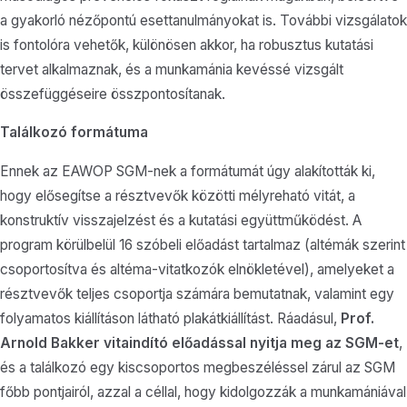
a gyakorló nézőpontú esettanulmányokat is. További vizsgálatok
is fontolóra vehetők, különösen akkor, ha robusztus kutatási
tervet alkalmaznak, és a munkamánia kevéssé vizsgált
összefüggéseire összpontosítanak.
Találkozó formátuma
Ennek az EAWOP SGM-nek a formátumát úgy alakították ki,
hogy elősegítse a résztvevők közötti mélyreható vitát, a
konstruktív visszajelzést és a kutatási együttműködést. A
program körülbelül 16 szóbeli előadást tartalmaz (altémák szerint
csoportosítva és altéma-vitatkozók elnökletével), amelyeket a
résztvevők teljes csoportja számára bemutatnak, valamint egy
folyamatos kiállításon látható plakátkiállítást. Ráadásul,
Prof.
Arnold Bakker
vitaindító előadással nyitja meg az SGM-et
,
és a találkozó egy kiscsoportos megbeszéléssel zárul az SGM
főbb pontjairól, azzal a céllal, hogy kidolgozzák a munkamániával