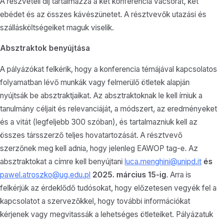
A részvételi díj tartalmazza a két konferencia vacsorát, két
ebédet és az összes kávészünetet. A résztvevők utazási és
szállásköltségeiket maguk viselik.
Absztraktok benyújtása
A pályázókat felkérik, hogy a konferencia témájával kapcsolatos
folyamatban lévő munkák vagy felmerülő ötletek alapján
nyújtsák be absztraktjaikat. Az absztraktoknak le kell írniuk a
tanulmány céljait és relevanciáját, a módszert, az eredményeket
és a vitát (legfeljebb 300 szóban), és tartalmazniuk kell az
összes társszerző teljes hovatartozását. A résztvevő
szerzőnek meg kell adnia, hogy jelenleg EAWOP tag-e. Az
absztraktokat a címre kell benyújtani
luca.menghini@unipd.it
és
pawel.atroszko@ug.edu.pl
2025. március 15-ig
. Arra is
felkérjük az érdeklődő tudósokat, hogy előzetesen vegyék fel a
kapcsolatot a szervezőkkel, hogy további információkat
kérjenek vagy megvitassák a lehetséges ötleteiket. Pályázatuk