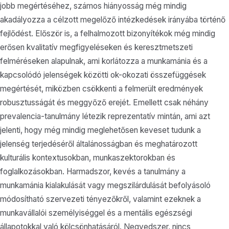
jobb megértéséhez, számos hiányosság még mindig
akadályozza a célzott megelőző intézkedések irányába történő
fejlődést. Először is, a felhalmozott bizonyítékok még mindig
erősen kvalitatív megfigyeléseken és keresztmetszeti
felméréseken alapulnak, ami korlátozza a munkamánia és a
kapcsolódó jelenségek közötti ok-okozati összefüggések
megértését, miközben csökkenti a felmerült eredmények
robusztusságát és meggyőző erejét. Emellett csak néhány
prevalencia-tanulmány létezik reprezentatív mintán, ami azt
jelenti, hogy még mindig meglehetősen keveset tudunk a
jelenség terjedéséről általánosságban és meghatározott
kulturális kontextusokban, munkaszektorokban és
foglalkozásokban. Harmadszor, kevés a tanulmány a
munkamánia kialakulását vagy megszilárdulását befolyásoló
módosítható szervezeti tényezőkről, valamint ezeknek a
munkavállalói személyiséggel és a mentális egészségi
állapotokkal való kölcsönhatásáról. Negyedszer, nincs