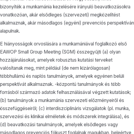
bizonyíték a munkamánia kezelésére irányuló beavatkozásokra
vonatkozóan, akár elsődleges (szervezeti) megközelítést
alkalmaznak, akár másodlagos (egyéni) prevenciós perspektíván
alapulnak.
E hiányosságok orvoslására a munkamániával foglalkozó első
EAWOP Small Group Meeting (SGM) összegyűjti (a) olyan
hozzájárulásokat, amelyek robusztus kutatási terveket
valósítanak meg, mint például (de nem kizárólagosan)
többhullámú és naplós tanulmányok, amelyek egyénen belüli
perspektívát alkalmaznak. -központú tanulmányok és több
forrásból származó adatok felhasználásával végzett kutatások;
(b) tanulmányok a munkamánia szervezeti előzményeiről és
összefüggéseiről; (c) interdiszciplináris vizsgálatok (pl. munka,
szervezési és klinikai elméletek és módszerek integrálása), és
(d) beavatkozási tanulmányok, amelyek elsődleges vagy
másodlagos prevenciós fókuszt foglalnak magukban, beleértve