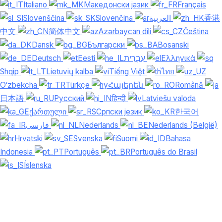
Italiano
Македонски јазик
Français
Slovenščina
Slovenčina
العربية
香港
中文
简体中文
Azərbaycan dili
Čeština
Dansk
Български
Bosanski
Deutsch
Eesti
עִבְרִית
Ελληνικά
Shqip
Lietuvių kalba
Tiếng Việt
ไทย
O‘zbekcha
Türkçe
Հայերեն
Română
日本語
Русский
हिन्दी
Latviešu valoda
ქართული
Српски језик
한국어
فارسی
Nederlands
Nederlands (België)
Hrvatski
Svenska
Suomi
Bahasa
Indonesia
Português
Português do Brasil
Íslenska