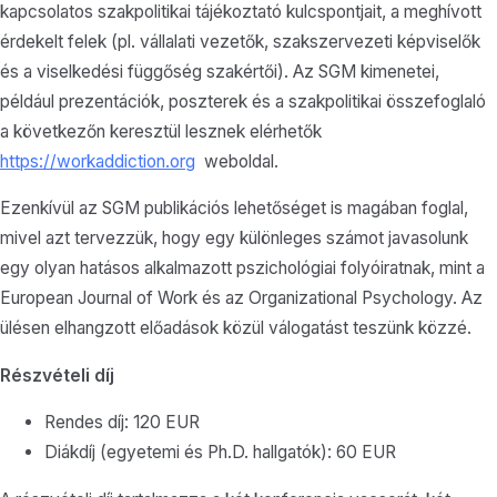
kapcsolatos szakpolitikai tájékoztató kulcspontjait, a meghívott
érdekelt felek (pl. vállalati vezetők, szakszervezeti képviselők
és a viselkedési függőség szakértői). Az SGM kimenetei,
például prezentációk, poszterek és a szakpolitikai összefoglaló
a következőn keresztül lesznek elérhetők
https://workaddiction.org
weboldal.
Ezenkívül az SGM publikációs lehetőséget is magában foglal,
mivel azt tervezzük, hogy egy különleges számot javasolunk
egy olyan hatásos alkalmazott pszichológiai folyóiratnak, mint a
European Journal of Work és az Organizational Psychology. Az
ülésen elhangzott előadások közül válogatást teszünk közzé.
Részvételi díj
Rendes díj: 120 EUR
Diákdíj (egyetemi és Ph.D. hallgatók): 60 EUR