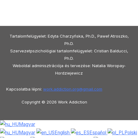
Tartalomfelügyelet: Edyta Charzyńska, Ph.D., Paweł Atroszko,
Ph.D.
Szervezetpszichológiai tartalomfelügyelet: Cristian Balducci,
Ph.D.
Weboldal adminisztrációja és tervezése: Natalia Woropay-
Hordziejewicz
Kapcsolatba lépni:
work.addiction.org@
gmail.com
Copyright © 2026 Work Addiction
Magyar
Magyar
English
Español
Polski