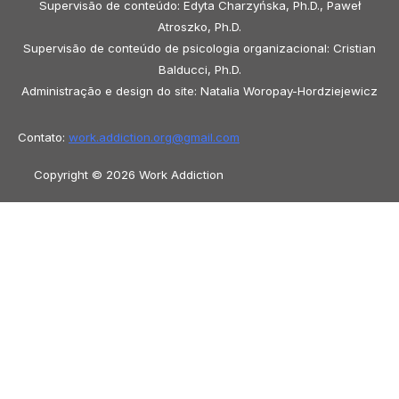
Supervisão de conteúdo: Edyta Charzyńska, Ph.D., Paweł
Atroszko, Ph.D.
Supervisão de conteúdo de psicologia organizacional: Cristian
Balducci, Ph.D.
Administração e design do site: Natalia Woropay-Hordziejewicz
Contato:
work.addiction.org@
gmail.com
Copyright © 2026 Work Addiction
Português do Brasil
Português do Brasil
English
Español
Polski
Italiano
Македонски јазик
Français
Slovenščina
Slovenčina
العربية
香港中文
简体中文
Azərbaycan dili
Čeština
Dansk
Български
Bosanski
Deutsch
Eesti
עִבְרִית