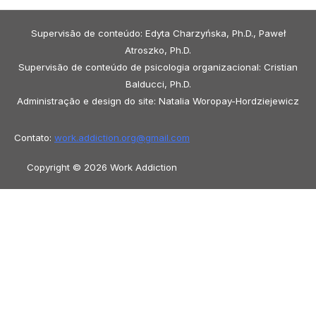
Supervisão de conteúdo: Edyta Charzyńska, Ph.D., Paweł
Atroszko, Ph.D.
Supervisão de conteúdo de psicologia organizacional: Cristian
Balducci, Ph.D.
Administração e design do site: Natalia Woropay-Hordziejewicz
Contato:
work.addiction.org@
gmail.com
Copyright © 2026 Work Addiction
Português do Brasil
Português do Brasil
English
Español
Polski
Italiano
Македонски јазик
Français
Slovenščina
Slovenčina
العربية
香港中文
简体中文
Azərbaycan dili
Čeština
Dansk
Български