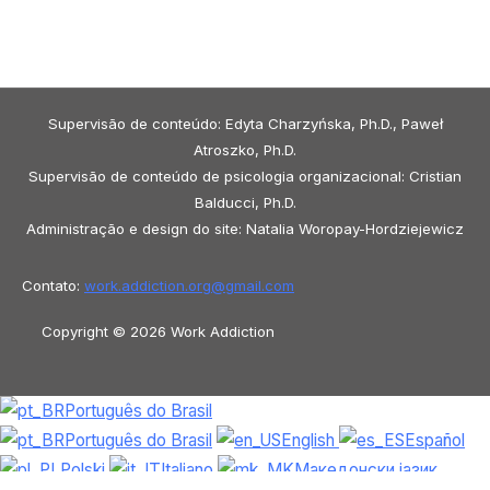
Supervisão de conteúdo: Edyta Charzyńska, Ph.D., Paweł
Atroszko, Ph.D.
Supervisão de conteúdo de psicologia organizacional: Cristian
Balducci, Ph.D.
Administração e design do site: Natalia Woropay-Hordziejewicz
Contato:
work.addiction.org@
gmail.com
Copyright © 2026 Work Addiction
Português do Brasil
Português do Brasil
English
Español
Polski
Italiano
Македонски јазик