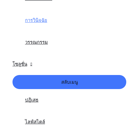
การวินิจฉัย
วรรณกรรม
โซลูชั่น
สลับเมนู
ปฏิเสธ
ไลฟ์สไตล์