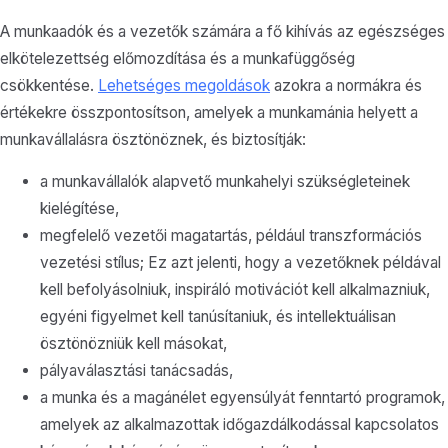
A munkaadók és a vezetők számára a fő kihívás az egészséges
elkötelezettség előmozdítása és a munkafüggőség
csökkentése.
Lehetséges megoldások
azokra a normákra és
értékekre összpontosítson, amelyek a munkamánia helyett a
munkavállalásra ösztönöznek, és biztosítják:
a munkavállalók alapvető munkahelyi szükségleteinek
kielégítése,
megfelelő vezetői magatartás, például transzformációs
vezetési stílus; Ez azt jelenti, hogy a vezetőknek példával
kell befolyásolniuk, inspiráló motivációt kell alkalmazniuk,
egyéni figyelmet kell tanúsítaniuk, és intellektuálisan
ösztönözniük kell másokat,
pályaválasztási tanácsadás,
a munka és a magánélet egyensúlyát fenntartó programok,
amelyek az alkalmazottak időgazdálkodással kapcsolatos