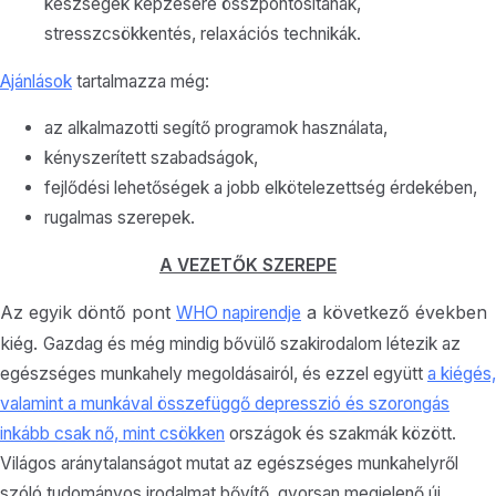
készségek képzésére összpontosítanak,
stresszcsökkentés, relaxációs technikák.
Ajánlások
tartalmazza még:
az alkalmazotti segítő programok használata,
kényszerített szabadságok,
fejlődési lehetőségek a jobb elkötelezettség érdekében,
rugalmas szerepek.
A VEZETŐK SZEREPE
Az egyik döntő pont
a következő években
WHO napirendje
kiég.
Gazdag és még mindig bővülő szakirodalom létezik az
egészséges munkahely megoldásairól, és ezzel együtt
a kiégés,
valamint a munkával összefüggő depresszió és szorongás
inkább csak nő, mint csökken
országok és szakmák között.
Világos aránytalanságot mutat az egészséges munkahelyről
szóló tudományos irodalmat bővítő, gyorsan megjelenő új