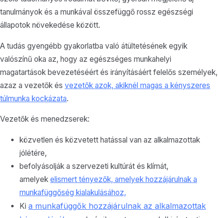
tanulmányok és a munkával összefüggő rossz egészségi
állapotok növekedése között.
A tudás gyengébb gyakorlatba való átültetésének egyik
valószínű oka az, hogy az egészséges munkahelyi
magatartások bevezetéséért és irányításáért felelős személyek,
azaz a vezetők és
vezetők azok, akiknél magas a kényszeres
túlmunka kockázata
.
Vezetők és menedzserek:
közvetlen és közvetett hatással van az alkalmazottak
jólétére,
befolyásolják a szervezeti kultúrát és klímát,
amelyek
elismert tényezők, amelyek hozzájárulnak a
munkafüggőség kialakulásához,
a munkafüggők hozzájárulnak az alkalmazottak
Ki