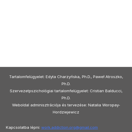
Tartalomfelügyelet: Edyta Charzyńska, Ph.D., Paweł Atroszko,
Ph.D.
Szervezetpszichológiai tartalomfelügyelet: Cristian Balducci,
Ph.D.
Weboldal adminisztrációja és tervezése: Natalia Woropay-
Hordziejewicz
Kapcsolatba lépni:
work.addiction.org@
gmail.com