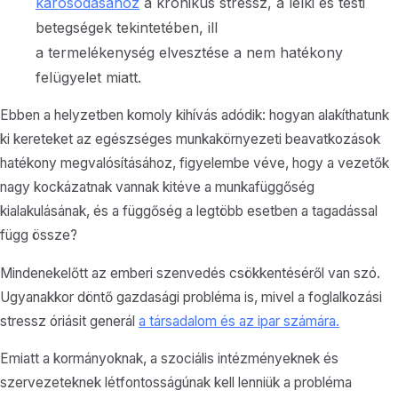
károsodásához
a krónikus stressz, a lelki és testi
betegségek tekintetében, ill
a termelékenység elvesztése a nem hatékony
felügyelet miatt.
Ebben a helyzetben komoly kihívás adódik: hogyan alakíthatunk
ki kereteket az egészséges munkakörnyezeti beavatkozások
hatékony megvalósításához, figyelembe véve, hogy a vezetők
nagy kockázatnak vannak kitéve a munkafüggőség
kialakulásának, és a függőség a legtöbb esetben a tagadással
függ össze?
Mindenekelőtt az emberi szenvedés csökkentéséről van szó.
Ugyanakkor döntő gazdasági probléma is, mivel a foglalkozási
stressz óriásit generál
a társadalom és az ipar számára.
Emiatt a kormányoknak, a szociális intézményeknek és
szervezeteknek létfontosságúnak kell lenniük a probléma