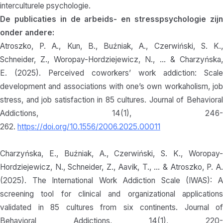
interculturele psychologie.
De publicaties in de arbeids- en stresspsychologie zijn
onder andere:
Atroszko, P. A., Kun, B., Buźniak, A., Czerwiński, S. K.,
Schneider, Z., Woropay-Hordziejewicz, N., … & Charzyńska,
E. (2025). Perceived coworkers’ work addiction: Scale
development and associations with one’s own workaholism, job
stress, and job satisfaction in 85 cultures. Journal of Behavioral
Addictions, 14(1), 246-
262.
https://doi.org/10.1556/2006.2025.00011
Charzyńska, E., Buźniak, A., Czerwiński, S. K., Woropay-
Hordziejewicz, N., Schneider, Z., Aavik, T., … & Atroszko, P. A.
(2025). The International Work Addiction Scale (IWAS): A
screening tool for clinical and organizational applications
validated in 85 cultures from six continents. Journal of
Behavioral Addictions, 14(1), 220-