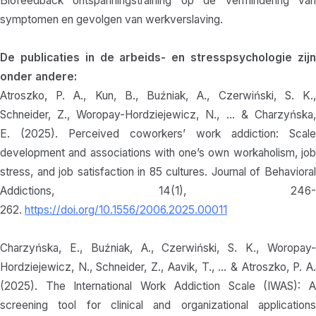
Biofeedback ontspanningstraining op de vermindering van
symptomen en gevolgen van werkverslaving.
De publicaties in de arbeids- en stresspsychologie zijn
onder andere:
Atroszko, P. A., Kun, B., Buźniak, A., Czerwiński, S. K.,
Schneider, Z., Woropay-Hordziejewicz, N., … & Charzyńska,
E. (2025). Perceived coworkers’ work addiction: Scale
development and associations with one’s own workaholism, job
stress, and job satisfaction in 85 cultures. Journal of Behavioral
Addictions, 14(1), 246-
262.
https://doi.org/10.1556/2006.2025.00011
Charzyńska, E., Buźniak, A., Czerwiński, S. K., Woropay-
Hordziejewicz, N., Schneider, Z., Aavik, T., … & Atroszko, P. A.
(2025). The International Work Addiction Scale (IWAS): A
screening tool for clinical and organizational applications