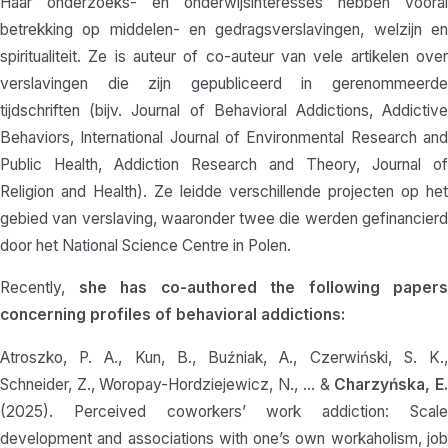
Haar onderzoeks- en onderwijsinteresses hebben vooral
betrekking op middelen- en gedragsverslavingen, welzijn en
spiritualiteit. Ze is auteur of co-auteur van vele artikelen over
verslavingen die zijn gepubliceerd in gerenommeerde
tijdschriften (bijv. Journal of Behavioral Addictions, Addictive
Behaviors, International Journal of Environmental Research and
Public Health, Addiction Research and Theory, Journal of
Religion and Health). Ze leidde verschillende projecten op het
gebied van verslaving, waaronder twee die werden gefinancierd
door het National Science Centre in Polen.
Recently,
she has co-authored the following papers
concerning profiles of behavioral addictions:
Atroszko, P. A., Kun, B., Buźniak, A., Czerwiński, S. K.,
Schneider, Z., Woropay-Hordziejewicz, N., … &
Charzyńska, E
(2025). Perceived coworkers’ work addiction: Scale
development and associations with one’s own workaholism, job