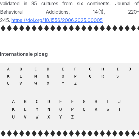
validated in 85 cultures from six continents. Journal of
Behavioral Addictions, 14(1), 220-
245.
https://doi.org/10.1556/2006.2025.00005
Internationale ploeg
A
B
C
D
E
F
G
H
I
J
K
L
M
N
O
P
Q
R
S
T
U
V
W
X
Y
Z
A
B
C
D
E
F
G
H
I
J
K
L
M
N
O
P
Q
R
S
T
U
V
W
X
Y
Z