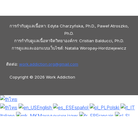
การกำกับดูแลเนื้อหา: Edyta Charzyńska, Ph.D., Paweł Atroszko,
Ph.D.
การกำกับดูแลเนื้อหาจิตวิทยาองค์กร: Cristian Balducci, Ph.D.
การดูแลและออกแบบเว็บไซต์: Natalia Woropay-Hordziejewicz
ติดต่อ:
work.addiction.org@
gmail.com
Copyright © 2026 Work Addiction
ไทย
ไทย
English
Español
Polski
Italiano
Македонски јазик
Français
Slovenščina
Slovenčina
العربية
香港中文
简体中文
Azərbaycan dili
Čeština