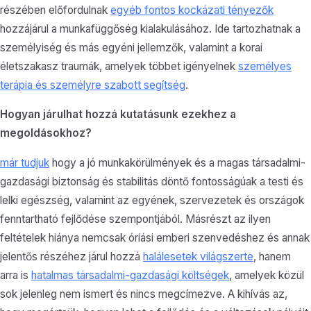
részében előfordulnak
egyéb fontos kockázati tényezők
hozzájárul a munkafüggőség kialakulásához. Ide tartozhatnak a
személyiség és más egyéni jellemzők, valamint a korai
életszakasz traumák, amelyek többet igényelnek
személyes
terápia és személyre szabott segítség
.
Hogyan járulhat hozzá kutatásunk ezekhez a
megoldásokhoz?
már tudjuk
hogy a jó munkakörülmények és a magas társadalmi-
gazdasági biztonság és stabilitás döntő fontosságúak a testi és
lelki egészség, valamint az egyének, szervezetek és országok
fenntartható fejlődése szempontjából. Másrészt az ilyen
feltételek hiánya nemcsak óriási emberi szenvedéshez és annak
jelentős részéhez járul hozzá
halálesetek világszerte
, hanem
arra is
hatalmas társadalmi-gazdasági költségek
, amelyek közül
sok jelenleg nem ismert és nincs megcímezve. A kihívás az,