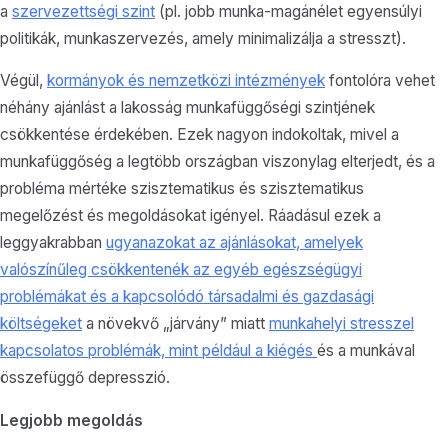
a
szervezettségi szint
(pl. jobb munka-magánélet egyensúlyi
politikák, munkaszervezés, amely minimalizálja a stresszt).
Végül,
kormányok és nemzetközi intézmények
fontolóra vehet
néhány ajánlást a lakosság munkafüggőségi szintjének
csökkentése érdekében. Ezek nagyon indokoltak, mivel a
munkafüggőség a legtöbb országban viszonylag elterjedt, és a
probléma mértéke szisztematikus és szisztematikus
megelőzést és megoldásokat igényel. Ráadásul ezek a
leggyakrabban
ugyanazokat az ajánlásokat, amelyek
valószínűleg csökkentenék az egyéb egészségügyi
problémákat és a kapcsolódó társadalmi és gazdasági
költségeket
a növekvő „járvány” miatt
munkahelyi stresszel
kapcsolatos problémák, mint például a kiégés
és a munkával
összefüggő depresszió.
Legjobb megoldás