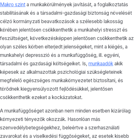
Makro szint
a munkakörülmények javítását, a foglalkoztatás
stabilitásának és a társadalmi-gazdasági biztonság növelését
célzó kormányzati beavatkozások a szélesebb lakosság
körében jelentősen csökkenthetik a munkahelyi stresszt és
feszültséget, következésképpen jelentősen csökkenthetik az
olyan széles körben elterjedt jelenségeket, mint a kiégés, a
munkahelyi depresszió és a munkafüggőség, ill. egyéni,
társadalmi és gazdasági költségeiket. Is,
munkaadók
akik
képesek az alkalmazottak pszichológiai szükségleteinek
megfelelő egészséges munkakörnyezetet biztosítani, és
törődnek kiegyensúlyozott fejlődésükkel, jelentősen
csökkenthetik ezeket a kockázatokat.
A munkafüggőséget azonban nem minden esetben kizárólag
környezeti tényezők okozzák. Hasonlóan más
szenvedélybetegségekhez, beleértve a szerhasználati
zavarokat és a viselkedési függőségeket, az esetek kisebb