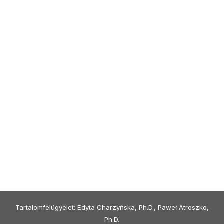
Tartalomfelügyelet: Edyta Charzyńska, Ph.D., Paweł Atroszko,
Ph.D.