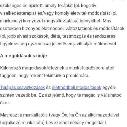
szükséges és ajánlott, amely terápiát (pl. kognitív
viselkedésterápia) és/vagy komoly életvitel-módosítást (pl.
munkahelyi környezet megváltoztatása) igényelhet. Más
esetekben bizonyos életmódbeli változtatások és módosítások
(pl. jobb alvási szokások, diéta, testmozgás és rendszeres
figyelmesség gyakorlása) jelentősen javíthatják működését.
A megoldások szintje
Különböző megoldások léteznek a munkafüggőségre attól
függően, hogy miként tekintünk a problémára.
Terápiás beavatkozások
és
életmódbeli módosítások
egyéni
szinten vezetik be. Ez azt jelenti, hogy te magad is vállalhatod
őket.
Másrészt a munkáltatója (vagy Ön, ha Ön az alkalmazottaival
foglalkozó munkáltató) bevezethet néhány megoldást