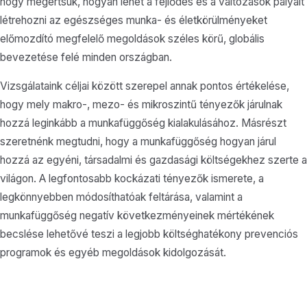
hogy megértsük, hogyan lehet a fejlődés és a változások pályáit
létrehozni az egészséges munka- és életkörülményeket
előmozdító megfelelő megoldások széles körű, globális
bevezetése felé minden országban.
Vizsgálataink céljai között szerepel annak pontos értékelése,
hogy mely makro-, mezo- és mikroszintű tényezők járulnak
hozzá leginkább a munkafüggőség kialakulásához. Másrészt
szeretnénk megtudni, hogy a munkafüggőség hogyan járul
hozzá az egyéni, társadalmi és gazdasági költségekhez szerte a
világon. A legfontosabb kockázati tényezők ismerete, a
legkönnyebben módosíthatóak feltárása, valamint a
munkafüggőség negatív következményeinek mértékének
becslése lehetővé teszi a legjobb költséghatékony prevenciós
programok és egyéb megoldások kidolgozását.