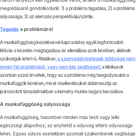
Három tényezőt kell figyelembe venni, amikor a munkafüggőség
megoldásáról gondolkodunk:
1) a probléma tagadása, 2
) a probléma
súlyossága, 3) az elemzés perspektívája/szintje.
Tagadás
a problémáról
A munkafüggőség kezelésével kapcsolatos egyik legfontosabb
kihívás a kezelés megtagadása és ellenállása azok körében, akiknek
szükségük lehet rá. Általában,
a szenvedélybetegek többsége nem
ismeri fel problémáját, vagy nem kér segítséget
; a klinikusok
azonban azzal érveltek, hogy ez a probléma még hangsúlyosabb a
munkafüggők körében, mivel viselkedésüket alátámasztja az
iparosodott társadalmakban a kemény munka nagyra becsülése.
A munkafüggőség súlyossága
A munkafüggőség, hasonlóan minden más testi vagy lelki
egészségi állapothoz, az enyhétől a súlyosig eltérő súlyosságú
lehet. Egyes súlyos esetekben azonnali szakemberek segítsége