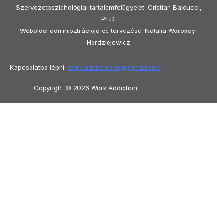
Szervezetpszichológiai tartalomfelügyelet: Cristian Balducci,
Ph.D.
Weboldal adminisztrációja és tervezése: Natalia Woropay-
Hordziejewicz
Kapcsolatba lépni:
work.addiction.org@
gmail.com
Copyright © 2026 Work Addiction
Magyar
Magyar
English
Español
Polski
Italiano
Македонски јазик
Français
Slovenščina
Slovenčina
العربية
香港
中文
简体中文
Azərbaycan dili
Čeština
Dansk
Български
Bosanski
Deutsch
Eesti
עִבְרִית
Ελληνικά
Shqip
Lietuvių kalba
Tiếng Việt
ไทย