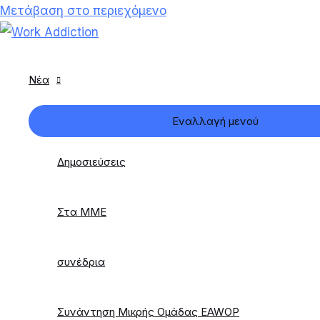
Μετάβαση στο περιεχόμενο
Νέα
Εναλλαγή μενού
Δημοσιεύσεις
Στα ΜΜΕ
συνέδρια
Συνάντηση Μικρής Ομάδας EAWOP