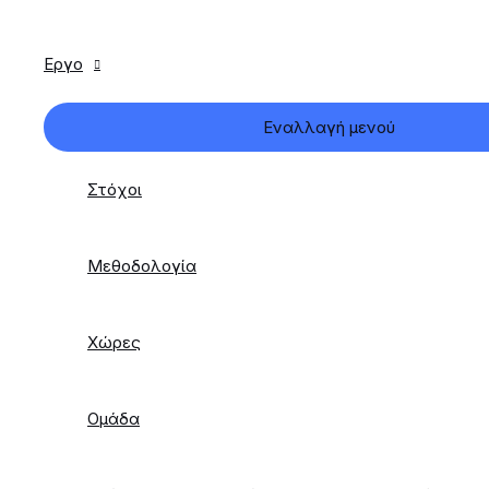
Εργο
Εναλλαγή μενού
Στόχοι
Μεθοδολογία
Χώρες
Ομάδα