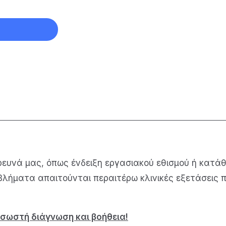
υνά μας, όπως ένδειξη εργασιακού εθισμού ή κατάθλ
βλήματα απαιτούνται περαιτέρω κλινικές εξετάσεις 
 σωστή διάγνωση και βοήθεια!