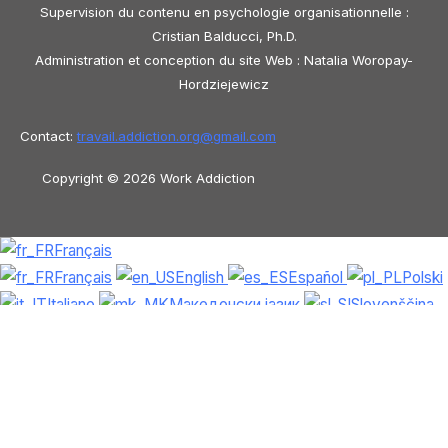
Supervision du contenu en psychologie organisationnelle :
Cristian Balducci, Ph.D.
Administration et conception du site Web : Natalia Woropay-
Hordziejewicz
Contact:
travail.addiction.org@
gmail.com
Copyright © 2026 Work Addiction
Français
Français
English
Español
Polski
Italiano
Македонски јазик
Slovenščina
Slovenčina
العربية
香港中文
简体
中文
Azərbaycan dili
Čeština
Dansk
Български
Bosanski
Deutsch
Eesti
עִבְרִית
Ελληνικά
Magyar
Shqip
Lietuvių kalba
Tiếng Việt
ไทย