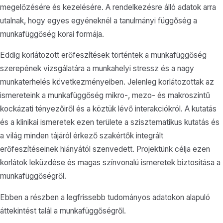
megelőzésére és kezelésére. A rendelkezésre álló adatok arra
utalnak, hogy egyes egyéneknél a tanulmányi függőség a
munkafüggőség korai formája.
Eddig korlátozott erőfeszítések történtek a munkafüggőség
szerepének vizsgálatára a munkahelyi stressz és a nagy
munkaterhelés következményeiben. Jelenleg korlátozottak az
ismereteink a munkafüggőség mikro-, mezo- és makroszintű
kockázati tényezőiről és a köztük lévő interakciókról. A kutatás
és a klinikai ismeretek ezen területe a szisztematikus kutatás és
a világ minden tájáról érkező szakértők integrált
erőfeszítéseinek hiányától szenvedett. Projektünk célja ezen
korlátok leküzdése és magas színvonalú ismeretek biztosítása a
munkafüggőségről.
Ebben a részben a legfrissebb tudományos adatokon alapuló
áttekintést talál a munkafüggőségről.