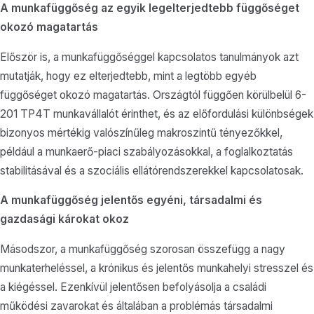
A munkafüggőség az egyik legelterjedtebb függőséget
okozó magatartás
Először is, a munkafüggőséggel kapcsolatos tanulmányok azt
mutatják, hogy ez elterjedtebb, mint a legtöbb egyéb
függőséget okozó magatartás. Országtól függően körülbelül 6-
201 TP4T munkavállalót érinthet, és az előfordulási különbségek
bizonyos mértékig valószínűleg makroszintű tényezőkkel,
például a munkaerő-piaci szabályozásokkal, a foglalkoztatás
stabilitásával és a szociális ellátórendszerekkel kapcsolatosak.
A munkafüggőség jelentős egyéni, társadalmi és
gazdasági károkat okoz
Másodszor, a munkafüggőség szorosan összefügg a nagy
munkaterheléssel, a krónikus és jelentős munkahelyi stresszel és
a kiégéssel. Ezenkívül jelentősen befolyásolja a családi
működési zavarokat és általában a problémás társadalmi