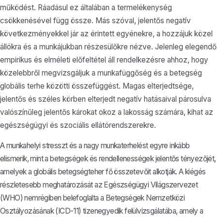
működést. Ráadásul ez általában a termelékenység
csökkenésével függ össze. Más szóval, jelentős negatív
következményekkel jár az érintett egyénekre, a hozzájuk közel
állókra és a munkájukban részesülőkre nézve. Jelenleg elegendő
empirikus és elméleti előfeltétel áll rendelkezésre ahhoz, hogy
közelebbről megvizsgáljuk a munkafüggőség és a betegség
globális terhe közötti összefüggést. Magas elterjedtsége,
jelentős és széles körben elterjedt negatív hatásaival párosulva
valószínűleg jelentős károkat okoz a lakosság számára, kihat az
egészségügyi és szociális ellátórendszerekre.
A munkahelyi stresszt és a nagy munkaterhelést egyre inkább
elismerik, mint a betegségek és rendellenességek jelentős tényezőjét,
amelyek a globális betegségteher fő összetevőit alkotják. A kiégés
részletesebb meghatározását az Egészségügyi Világszervezet
(WHO) nemrégiben belefoglalta a Betegségek Nemzetközi
Osztályozásának (ICD-11) tizenegyedik felülvizsgálatába, amely a