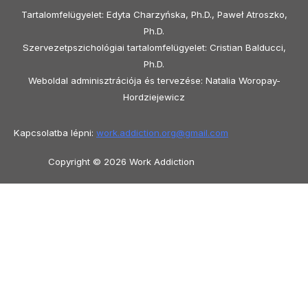
Tartalomfelügyelet: Edyta Charzyńska, Ph.D., Paweł Atroszko,
Ph.D.
Szervezetpszichológiai tartalomfelügyelet: Cristian Balducci,
Ph.D.
Weboldal adminisztrációja és tervezése: Natalia Woropay-
Hordziejewicz
Kapcsolatba lépni:
work.addiction.org@
gmail.com
Copyright © 2026 Work Addiction
Magyar
Magyar
English
Español
Polski
Italiano
Македонски јазик
Français
Slovenščina
Slovenčina
العربية
香港
中文
简体中文
Azərbaycan dili
Čeština
Dansk
Български
Bosanski