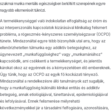
szakmai munka mentális egészségben betöltött szerepének egyre
nagyobb elismerését tükrözi.
A termelékenységgel való indokolatlan elfoglaltság az öröm és
az interperszonális kapcsolatok kizárásával klinikailag felismert
probléma, a rögeszmés-kényszeres személyiségzavar (OCPD)
tünete. Mindazonáltal egyre több bizonyíték utal arra, hogy az
ellenőrizhetetlen túlmunka egy addiktív betegséghez, az
úgynevezett „munkafüggőséghez” vagy „munkamániához”
kapcsolódik, ami csökkenti a termelékenységet, és jelentős
károkat okoz az egyénnek és a környezetében élő embereknek.
Úgy tűnik, hogy az OCPD az egyik fő kockázati tényező.
Mindazonáltal a rendelkezésre álló tanulmányok azt sugallják,
hogy a munkafüggőség különálló klinikai entitás és addiktív
betegség, annak etiológiájával, tünettanával, epidemiológiájával
és lefolyásával. Ennek felismerése mélyreható
következményekkel jár a társadalmi felfogására, azonosítására,