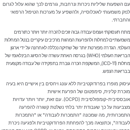
עם השפעות שליליות ניכרות ונרחבות, גורמים לכך שהוא עלול לגרום
לנזק משמעותי לאוכלוסייה, ולהשפיע על מערכות הטיפול הרפואי
והחברתי.
מתח תעסוקתי ועומס עבודה גבוה זוכים להכרה יותר ויותר כתורמים
משמעותיים למחלות ולהפרעות המהוות מרכיבים עיקריים בנטל המחלות
העולמי. הגדרה מפורטת יותר של שחיקה נכללה לאחרונה על ידי ארגון
הבריאות העולמי (WHO) בגרסה האחת עשרה של הסיווג הבינלאומי של
מחלות (ICD-11), המשקפת הכרה גוברת בתפקידה של עבודה מקצועית
בבריאות הנפש.
עיסוק מופרז בפרודוקטיביות ללא עונג ויחסים בין אישיים היא בעיה
מוכרת קלינית, סימפטום של הפרעת אישיות
אובססיבית-קומפולסיבית (OCPD). עם זאת, יותר ויותר עדויות
מצביעות על כך שעבודת יתר בלתי נשלטת קשורה להפרעה
התמכרותית, מה שמכונה "התמכרות לעבודה" או "התמכרות
לעבודה", וכתוצאה מכך להפחתת הפרודוקטיביות ולפגיעה ניכרת