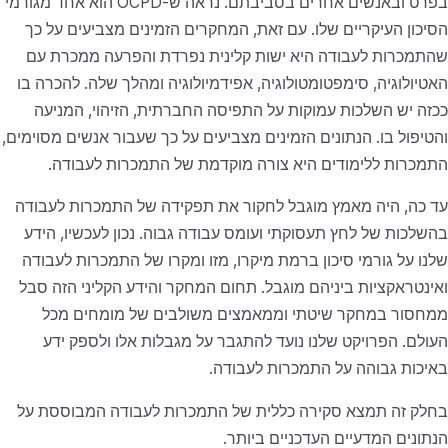
בפרט ובאנשים אחרים בסביבתם. נראה ש-OCPD הוא אחד מגורמי
הסיכון העיקריים שלו. עם זאת, המחקרים הזמינים מצביעים על כך
שהתמכרות לעבודה היא ישות קלינית נפרדת והפרעה ממכרת עם
האטיולוגיה, סימפטומטולוגיה, אפידמיולוגיה ומהלך שלה. להכרה בו
ככזה יש השלכות עמוקות על התפיסה החברתית, הזיהוי, המניעה
והטיפול בו. הנתונים הזמינים מצביעים על כך שעבור אנשים מסוימים,
התמכרות ללימודים היא צורה מוקדמת של התמכרות לעבודה.
עד כה, היה מאמץ מוגבל לחקור את תפקידה של התמכרות לעבודה
בהשלכות של לחץ תעסוקתי ועומס עבודה גבוה. נכון לעכשיו, הידע
שלנו על גורמי סיכון ברמת מיקרו, מזו ומקרו של התמכרות לעבודה
ואינטראקציות ביניהם מוגבל. תחום המחקר והידע הקליני הזה סבל
ממחסור במחקר שיטתי וממאמצים משולבים של מומחים מכל
העולם. הפרויקט שלנו נועד להתגבר על מגבלות אלו ולספק ידע
באיכות גבוהה על התמכרות לעבודה.
בחלק זה תמצא סקירה כללית של התמכרות לעבודה המבוססת על
הנתונים המדעיים העדכניים ביותר.