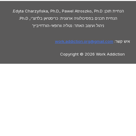
הנחיית תוכן: Edyta Charzyńska, Ph.D., Pawel Atroszko, Ph.D.
הנחיית תכנים בפסיכולוגיה ארגונית: כריסטיאן בלדוצ'י, Ph.D.
ניהול ועיצוב האתר: נטליה וורופאי-הורדזייביץ'
איש קשר:
gmail.com
work.addiction.org@
Copyright © 2026 Work Addiction
עִבְרִית
עִבְרִית
Polski
Español
English
Italiano
Македонски јазик
Français
Slovenčina
Slovenščina
العربية
香港
中文
简体中文
Azərbaycan dili
Čeština
Dansk
Български
Bosanski
Deutsch
Eesti
Ελληνικά
Magyar
Shqip
Lietuvių kalba
Tiếng Việt
ไทย