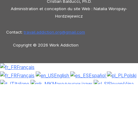
Cristian Balducci, Ph.D.
Administration et conception du site Web : Natalia Woropay-
Hordziejewicz
Contact:
travail.addiction.org@
gmail.com
Copyright © 2026 Work Addiction
Français
Français
English
Español
Polski
Italiano
Македонски јазик
Slovenščina
Slovenčina
العربية
香港中文
简体
中文
Azərbaycan dili
Čeština
Dansk
Български
Bosanski
Deutsch
Eesti
עִבְרִית
Ελληνικά
Magyar
Shqip
Lietuvių kalba
Tiếng Việt
ไทย
O‘zbekcha
Türkçe
Հայերեն
Română